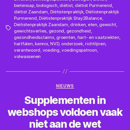
bietensap
,
biologisch
,
diëtist
,
diëtist Purmerend
,
diëtist Zaandam
,
Diëtistenpraktijk
,
Diëtistenpraktijk
Purmerend
,
Diëtistenpraktijk Stay2Balance
,
Diëtistenpraktijk Zaandam
,
drinken
,
eten
,
gewicht
,
Tags
gewichtsverlies
,
gezond
,
gezondheid
,
gezondheidsclaims
,
groenten
,
hart- en vaatziekten
,
hartfalen
,
kennis
,
NVD
,
onderzoek
,
richtlijnen
,
verantwoord
,
voeding
,
voedingspatroon
,
volwassenen
Categorieën
NIEUWS
Supplementen in
webshops voldoen vaak
niet aan de wet