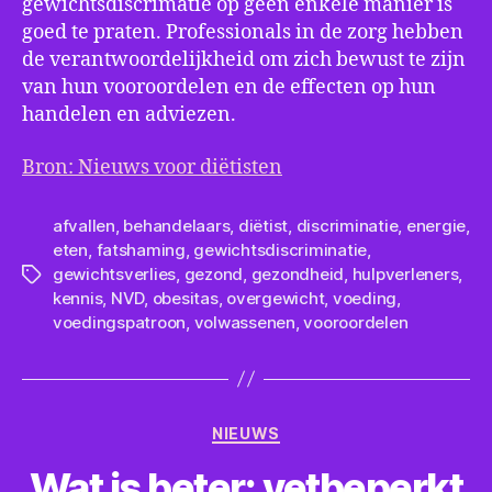
gewichtsdiscrimatie op geen enkele manier is
goed te praten. Professionals in de zorg hebben
de verantwoordelijkheid om zich bewust te zijn
van hun vooroordelen en de effecten op hun
handelen en adviezen.
Bron: Nieuws voor diëtisten
afvallen
,
behandelaars
,
diëtist
,
discriminatie
,
energie
,
eten
,
fatshaming
,
gewichtsdiscriminatie
,
gewichtsverlies
,
gezond
,
gezondheid
,
hulpverleners
,
Tags
kennis
,
NVD
,
obesitas
,
overgewicht
,
voeding
,
voedingspatroon
,
volwassenen
,
vooroordelen
Categorieën
NIEUWS
Wat is beter: vetbeperkt