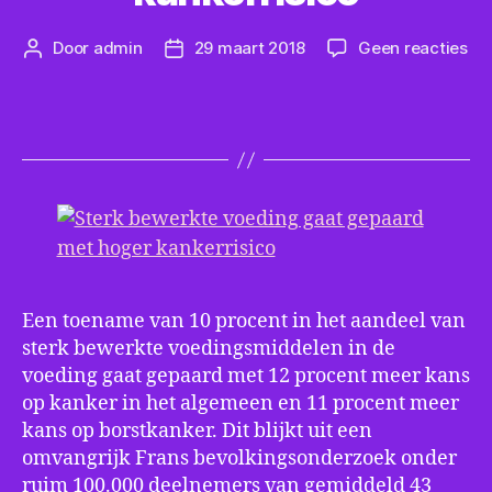
op
Door
admin
29 maart 2018
Geen reacties
Berichtauteur
Berichtdatum
Ste
be
vo
ga
ge
me
ho
kan
Een toename van 10 procent in het aandeel van
sterk bewerkte voedingsmiddelen in de
voeding gaat gepaard met 12 procent meer kans
op kanker in het algemeen en 11 procent meer
kans op borstkanker. Dit blijkt uit een
omvangrijk Frans bevolkingsonderzoek onder
ruim 100.000 deelnemers van gemiddeld 43