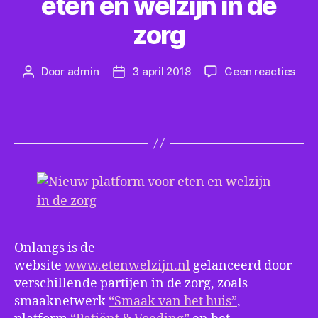
eten en welzijn in de
zorg
op
Door
admin
3 april 2018
Geen reacties
Berichtauteur
Berichtdatum
Nie
plat
voor
eten
en
welz
in
de
zorg
Onlangs is de
website
www.etenwelzijn.nl
gelanceerd door
verschillende partijen in de zorg, zoals
smaaknetwerk
“Smaak van het huis”
,