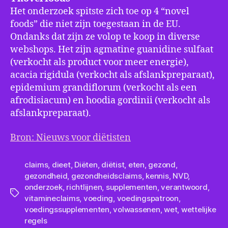
Het onderzoek spitste zich toe op 4 “novel
foods” die niet zijn toegestaan in de EU.
Ondanks dat zijn ze volop te koop in diverse
webshops. Het zijn agmatine guanidine sulfaat
(verkocht als product voor meer energie),
acacia rigidula (verkocht als afslankpreparaat),
epidemium grandiflorum (verkocht als een
afrodisiacum) en hoodia gordinii (verkocht als
afslankpreparaat).
Bron: Nieuws voor diëtisten
claims
,
dieet
,
Diëten
,
diëtist
,
eten
,
gezond
,
gezondheid
,
gezondheidsclaims
,
kennis
,
NVD
,
onderzoek
,
richtlijnen
,
supplementen
,
verantwoord
,
Tags
vitamineclaims
,
voeding
,
voedingspatroon
,
voedingssupplementen
,
volwassenen
,
wet
,
wettelijke
regels