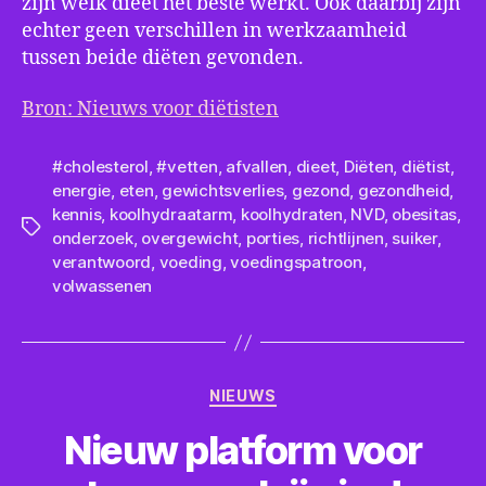
zijn welk dieet het beste werkt. Ook daarbij zijn
echter geen verschillen in werkzaamheid
tussen beide diëten gevonden.
Bron: Nieuws voor diëtisten
#cholesterol
,
#vetten
,
afvallen
,
dieet
,
Diëten
,
diëtist
,
energie
,
eten
,
gewichtsverlies
,
gezond
,
gezondheid
,
kennis
,
koolhydraatarm
,
koolhydraten
,
NVD
,
obesitas
,
Tags
onderzoek
,
overgewicht
,
porties
,
richtlijnen
,
suiker
,
verantwoord
,
voeding
,
voedingspatroon
,
volwassenen
Categorieën
NIEUWS
Nieuw platform voor