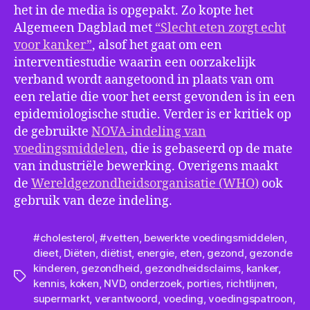
het in de media is opgepakt. Zo kopte het
Algemeen Dagblad met
“Slecht eten zorgt echt
voor kanker”
, alsof het gaat om een
interventiestudie waarin een oorzakelijk
verband wordt aangetoond in plaats van om
een relatie die voor het eerst gevonden is in een
epidemiologische studie. Verder is er kritiek op
de gebruikte
NOVA-indeling van
voedingsmiddelen
, die is gebaseerd op de mate
van industriële bewerking. Overigens maakt
de
Wereldgezondheidsorganisatie (WHO)
ook
gebruik van deze indeling.
#cholesterol
,
#vetten
,
bewerkte voedingsmiddelen
,
dieet
,
Diëten
,
diëtist
,
energie
,
eten
,
gezond
,
gezonde
kinderen
,
gezondheid
,
gezondheidsclaims
,
kanker
,
Tags
kennis
,
koken
,
NVD
,
onderzoek
,
porties
,
richtlijnen
,
supermarkt
,
verantwoord
,
voeding
,
voedingspatroon
,