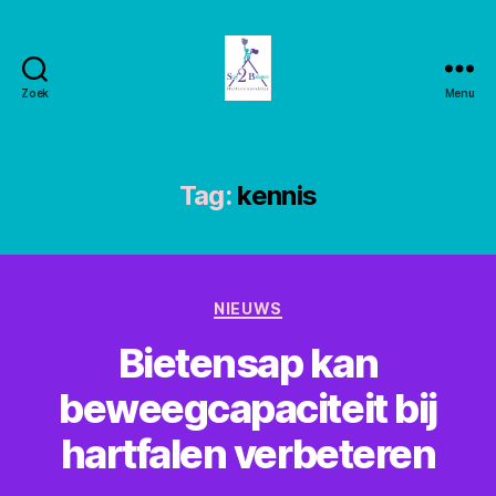
Zoek
Menu
Stay2balance
Tag:
kennis
Categorieën
NIEUWS
Bietensap kan
beweegcapaciteit bij
hartfalen verbeteren