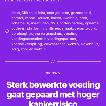
Bron: Nieuws voor diëtisten
dieet
,
Diëten
,
diëtist
,
energie
,
eten
,
gezondheid
,
herstel
,
kennis
,
keuken
,
koken
,
kwaliteit
,
leren
,
lichamelijk
,
maaltijden
,
NVD
,
ondervoeding
,
opname
,
ouderen
,
platform
,
richtlijnen
,
smaak
,
verantwoord
,
Tags
verpleeghuis
,
verzorgingshuis
,
voeding
,
voedingsconsulente
,
voedingspatroon
,
voedselverspilling
,
volwassenen
,
welzijn
,
ziekenhuis
,
zorg
,
zorg en welzijn
Categorieën
NIEUWS
Sterk bewerkte voeding
gaat gepaard met hoger
kankerrisico