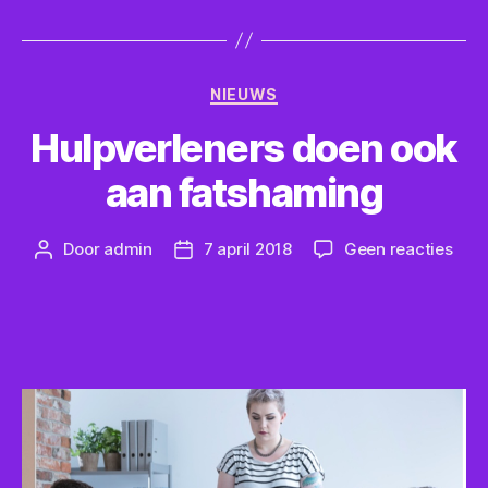
Categorieën
NIEUWS
Hulpverleners doen ook
aan fatshaming
op
Door
admin
7 april 2018
Geen reacties
Berichtauteur
Berichtdatum
Hulp
doe
ook
aan
fats