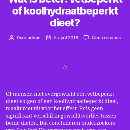
of koolhydraatbeperkt
dieet?
op
Door
admin
5 april 2018
Geen reacties
Berichtauteur
Berichtdatum
Wat
is
bete
vetb
of
kool
diee
Of mensen met overgewicht een vetbeperkt
dieet volgen of een koolhydraatbeperkt dieet,
maakt niet uit voor het effect. Er is geen
significant verschil in gewichtsverlies tussen
beide diëten. Dat concluderen onderzoekers