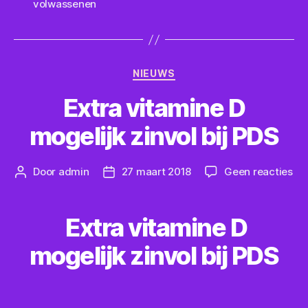
volwassenen
Categorieën
NIEUWS
Extra vitamine D
mogelijk zinvol bij PDS
op
Door
admin
27 maart 2018
Geen reacties
Berichtauteur
Berichtdatum
Ext
vi
D
Extra vitamine D
mog
zin
mogelijk zinvol bij PDS
bij
PD