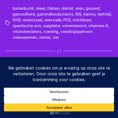
buitenlucht
,
dieet
,
Diëten
,
diëtist
,
eten
,
gezond
,
gezondheid
,
gezondheidsclaims
,
IBS
,
kennis
,
leefstijl
,
NVD
,
onderzoek
,
onerzoek
,
PDS
,
richtlijnen
,
Tags
spastische arm
,
suppletie
,
verantwoord
,
vitamine D
,
vitamineclaims
,
voeding
,
voedingspatroon
,
volwassenen
,
zomer
,
zon
Categorieën
NIEUWS
Nieuw onderzoek naar
fewfoods-dieet bij ADHD
op
Door
admin
21 maart 2018
Geen reacties
Berichtauteur
Berichtdatum
Ni
on