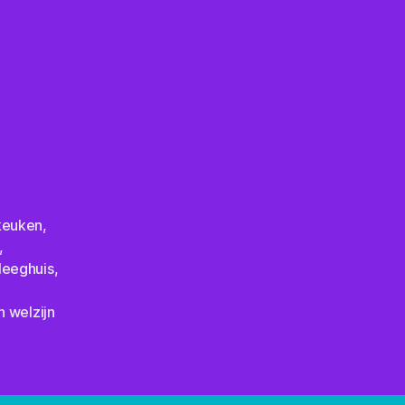
keuken
,
,
leeghuis
,
n welzijn