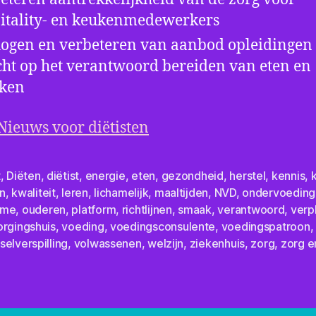
itality- en keukenmedewerkers
ogen en verbeteren van aanbod opleidingen
cht op het verantwoord bereiden van eten en
nken
Nieuws voor diëtisten
t
,
Diëten
,
diëtist
,
energie
,
eten
,
gezondheid
,
herstel
,
kennis
,
n
,
kwaliteit
,
leren
,
lichamelijk
,
maaltijden
,
NVD
,
ondervoeding
ame
,
ouderen
,
platform
,
richtlijnen
,
smaak
,
verantwoord
,
verp
orgingshuis
,
voeding
,
voedingsconsulente
,
voedingspatroon
,
elverspilling
,
volwassenen
,
welzijn
,
ziekenhuis
,
zorg
,
zorg e