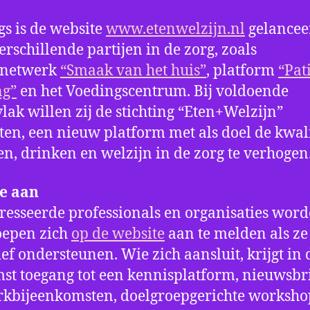
s is de website
www.etenwelzijn.nl
gelancee
erschillende partijen in de zorg, zoals
netwerk
“Smaak van het huis”
, platform
“Pat
ng”
en het Voedingscentrum. Bij voldoende
lak willen zij de stichting “Eten+Welzijn”
ten, een nieuw platform met als doel de kwali
en, drinken en welzijn in de zorg te verhogen
je aan
resseerde professionals en organisaties wor
oepen zich
op de website
aan te melden als ze 
tief ondersteunen. Wie zich aansluit, krijgt in 
st toegang tot een kennisplatform, nieuwsbr
kbijeenkomsten, doelgroepgerichte worksho