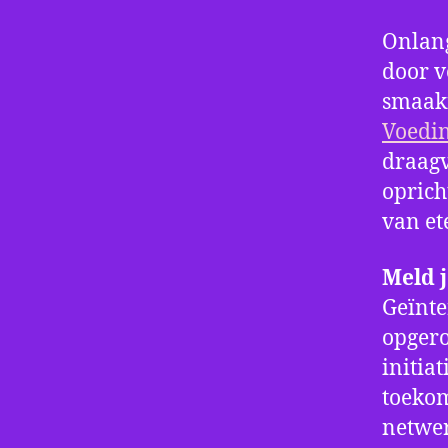
Onlang
door v
smaak
Voedi
draagv
oprich
van et
Meld 
Geïnte
opger
initia
toekom
netwer