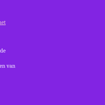
het
 de
ren van