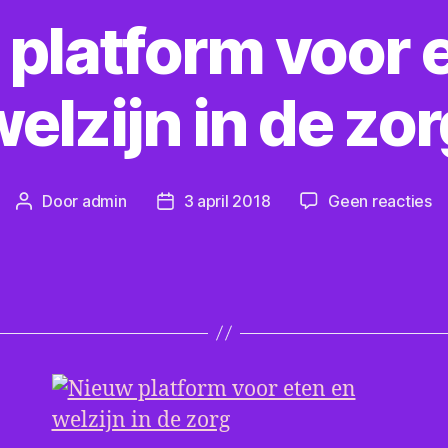
platform voor 
elzijn in de zo
o
Door
admin
3 april 2018
Geen reacties
Berichtauteur
Berichtdatum
N
pl
vo
et
e
we
in
d
zo