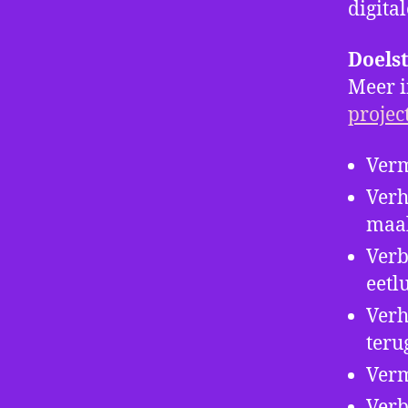
digita
Doelst
Meer i
projec
Verm
Verh
maal
Verb
eetl
Verh
teru
Verm
Verb