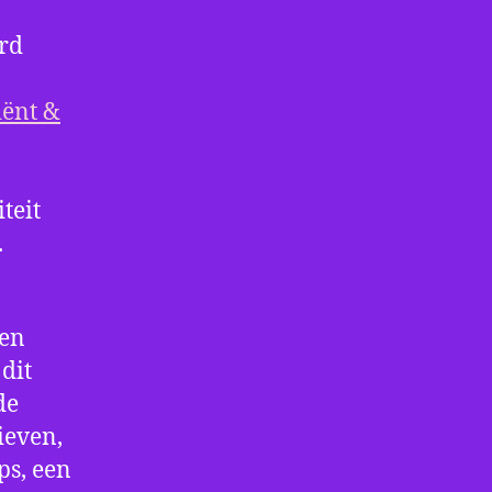
rd
iënt &
teit
.
den
dit
de
ieven,
ps, een