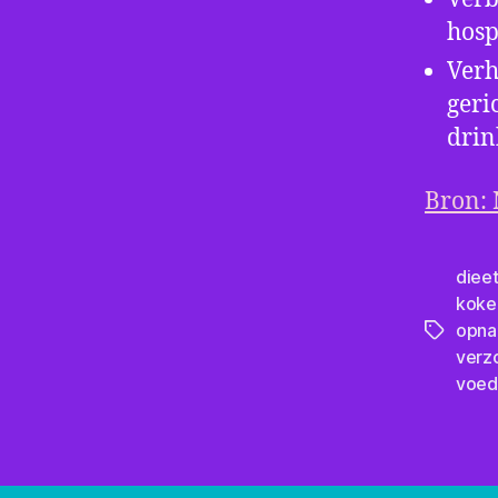
hosp
Verh
geri
dri
Bron: 
diee
koke
opn
Tags
verz
voeds