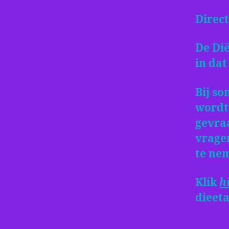
Direct
De Dië
in dat
Bij s
wordt
gevraa
vrage
te ne
Klik
h
dieeta