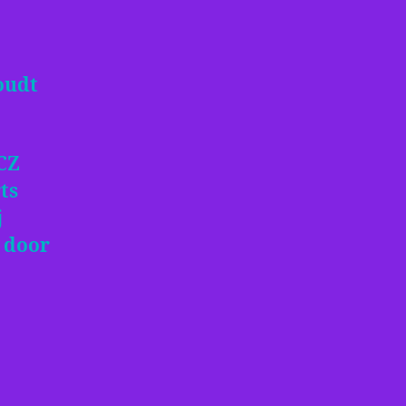
houdt
CZ
ts
j
 door