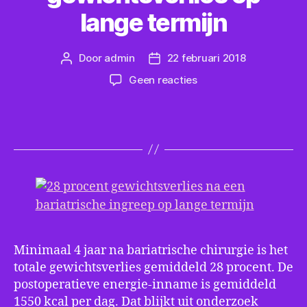
lange termijn
Door
admin
22 februari 2018
Berichtauteur
Berichtdatum
op
Geen reacties
Na
bariatrische
ingreep
28
procent
gewichtsverlies
op
lange
termijn
Minimaal 4 jaar na bariatrische chirurgie is het
totale gewichtsverlies gemiddeld 28 procent. De
postoperatieve energie-inname is gemiddeld
1550 kcal per dag. Dat blijkt uit onderzoek