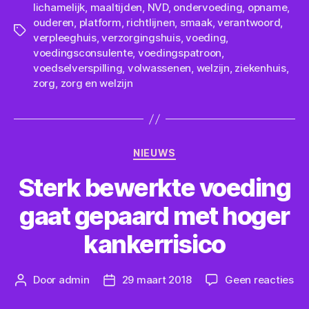
lichamelijk
,
maaltijden
,
NVD
,
ondervoeding
,
opname
,
ouderen
,
platform
,
richtlijnen
,
smaak
,
verantwoord
,
Tags
verpleeghuis
,
verzorgingshuis
,
voeding
,
voedingsconsulente
,
voedingspatroon
,
voedselverspilling
,
volwassenen
,
welzijn
,
ziekenhuis
,
zorg
,
zorg en welzijn
Categorieën
NIEUWS
Sterk bewerkte voeding
gaat gepaard met hoger
kankerrisico
op
Door
admin
29 maart 2018
Geen reacties
Berichtauteur
Berichtdatum
Ste