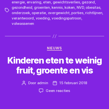
energie
,
ervaring
,
eten
,
gewichtsverlies
,
gezond
,
gezondheid
,
groenten
,
kennis
,
koken
,
NVD
,
obesitas
,
Tags
onderzoek
,
operatie
,
overgewicht
,
porties
,
richtlijnen
,
verantwoord
,
voeding
,
voedingspatroon
,
volwassenen
Categorieën
NIEUWS
Kinderen eten te weinig
fruit, groente en vis
Door
admin
15 februari 2018
Berichtauteur
Berichtdatum
op
Geen reacties
Kinderen
eten
te