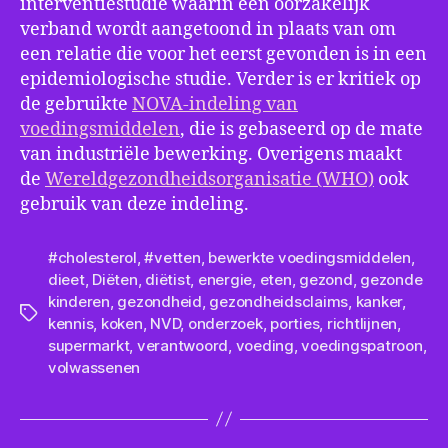
interventiestudie waarin een oorzakelijk
verband wordt aangetoond in plaats van om
een relatie die voor het eerst gevonden is in een
epidemiologische studie. Verder is er kritiek op
de gebruikte
NOVA-indeling van
voedingsmiddelen
, die is gebaseerd op de mate
van industriële bewerking. Overigens maakt
de
Wereldgezondheidsorganisatie (WHO)
ook
gebruik van deze indeling.
#cholesterol
,
#vetten
,
bewerkte voedingsmiddelen
,
dieet
,
Diëten
,
diëtist
,
energie
,
eten
,
gezond
,
gezonde
kinderen
,
gezondheid
,
gezondheidsclaims
,
kanker
,
Tags
kennis
,
koken
,
NVD
,
onderzoek
,
porties
,
richtlijnen
,
supermarkt
,
verantwoord
,
voeding
,
voedingspatroon
,
volwassenen