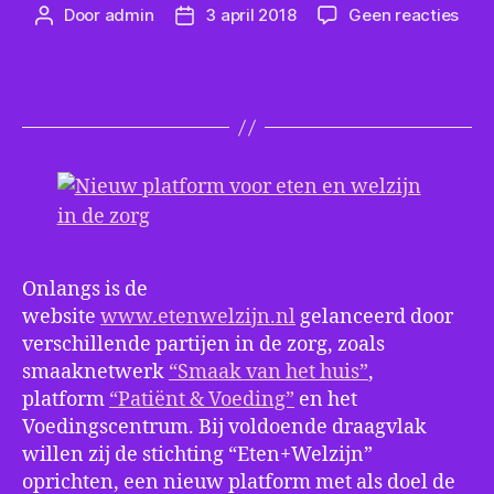
op
Door
admin
3 april 2018
Geen reacties
Berichtauteur
Berichtdatum
Nie
plat
voor
eten
en
welz
in
de
zorg
Onlangs is de
website
www.etenwelzijn.nl
gelanceerd door
verschillende partijen in de zorg, zoals
smaaknetwerk
“Smaak van het huis”
,
platform
“Patiënt & Voeding”
en het
Voedingscentrum. Bij voldoende draagvlak
willen zij de stichting “Eten+Welzijn”
oprichten, een nieuw platform met als doel de