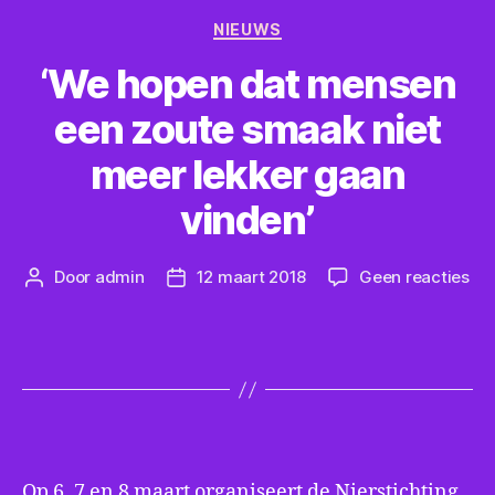
Categorieën
NIEUWS
‘We hopen dat mensen
een zoute smaak niet
meer lekker gaan
vinden’
op
Door
admin
12 maart 2018
Geen reacties
Berichtauteur
Berichtdatum
‘W
ho
da
me
ee
zou
sm
nie
Op 6, 7 en 8 maart organiseert de Nierstichting
me