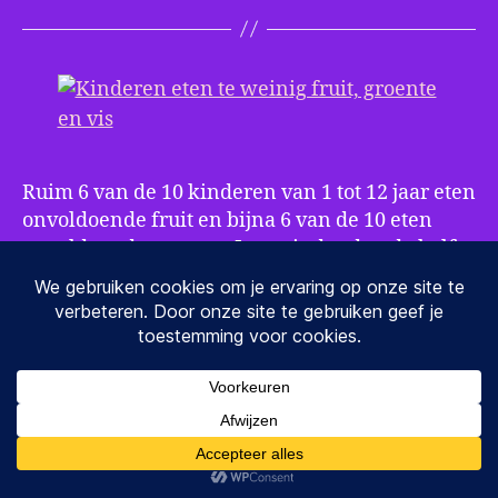
weinig
fruit,
groente
en
vis
Ruim 6 van de 10 kinderen van 1 tot 12 jaar eten
onvoldoende fruit en bijna 6 van de 10 eten
onvoldoende groente. Iets minder dan de helft
van de kinderen in deze leeftijdscategorie eet
te weinig vis. Dit blijkt uit de
Gezondheidsenquête/Leefstijlmonitor die het
CBS in 2014-2016 heeft afgenomen in
samenwerking met RIVM en het
Voedingscentrum.
Jongere kinderen eten meer fruit, groente en
vis