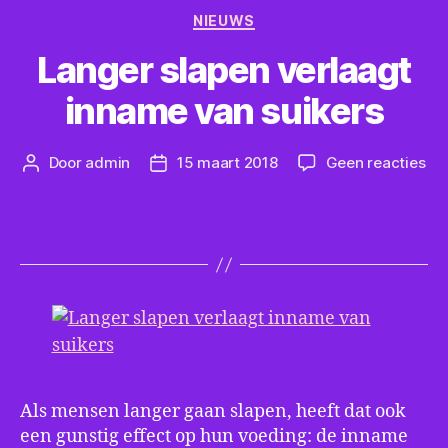
Categorieën
NIEUWS
Langer slapen verlaagt
inname van suikers
op
Door
admin
15 maart 2018
Geen reacties
Berichtauteur
Berichtdatum
La
sla
ver
in
va
sui
Als mensen langer gaan slapen, heeft dat ook
een gunstig effect op hun voeding: de inname