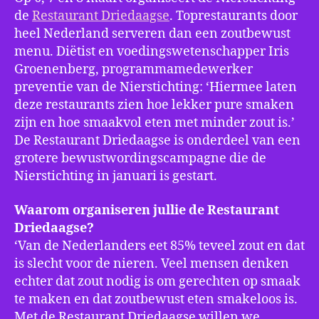
de
Restaurant Driedaagse
. Toprestaurants door
lek
ga
heel Nederland serveren dan een zoutbewust
vin
menu. Diëtist en voedingswetenschapper Iris
Groenenberg, programmamedewerker
preventie van de Nierstichting: ‘Hiermee laten
deze restaurants zien hoe lekker pure smaken
zijn en hoe smaakvol eten met minder zout is.’
De Restaurant Driedaagse is onderdeel van een
grotere bewustwordingscampagne die de
Nierstichting in januari is gestart.
Waarom organiseren jullie de Restaurant
Driedaagse?
‘Van de Nederlanders eet 85% teveel zout en dat
is slecht voor de nieren. Veel mensen denken
echter dat zout nodig is om gerechten op smaak
te maken en dat zoutbewust eten smakeloos is.
Met de Restaurant Driedaagse willen we