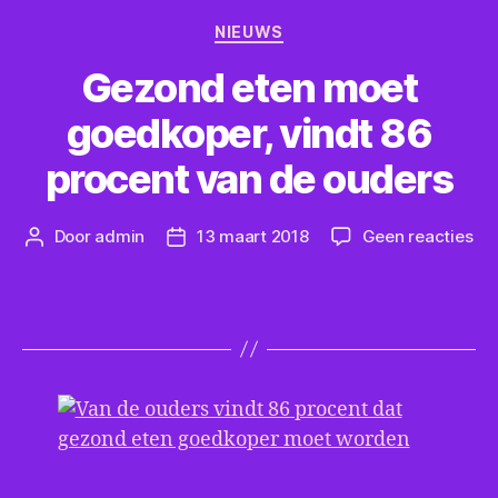
Categorieën
NIEUWS
Gezond eten moet
goedkoper, vindt 86
procent van de ouders
op
Door
admin
13 maart 2018
Geen reacties
Berichtauteur
Berichtdatum
Ge
et
mo
go
vin
86
pr
va
de
ou