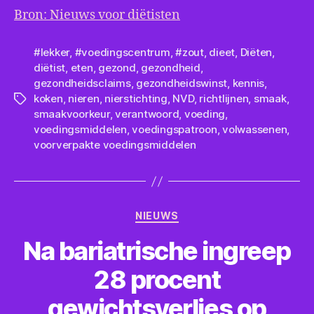
Bron: Nieuws voor diëtisten
#lekker
,
#voedingscentrum
,
#zout
,
dieet
,
Diëten
,
diëtist
,
eten
,
gezond
,
gezondheid
,
gezondheidsclaims
,
gezondheidswinst
,
kennis
,
koken
,
nieren
,
nierstichting
,
NVD
,
richtlijnen
,
smaak
,
Tags
smaakvoorkeur
,
verantwoord
,
voeding
,
voedingsmiddelen
,
voedingspatroon
,
volwassenen
,
voorverpakte voedingsmiddelen
Categorieën
NIEUWS
Na bariatrische ingreep
28 procent
gewichtsverlies op