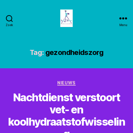
Zoek
Menu
Stay2balance
Tag:
gezondheidszorg
Categorieën
NIEUWS
Nachtdienst verstoort
vet- en
koolhydraatstofwisselin