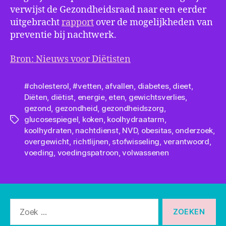
verwijst de Gezondheidsraad naar een eerder
uitgebracht
rapport
over de mogelijkheden van
preventie bij nachtwerk.
Bron: Nieuws voor Diëtisten
#cholesterol
,
#vetten
,
afvallen
,
diabetes
,
dieet
,
Diëten
,
diëtist
,
energie
,
eten
,
gewichtsverlies
,
gezond
,
gezondheid
,
gezondheidszorg
,
glucosespiegel
,
koken
,
koolhydraatarm
,
Tags
koolhydraten
,
nachtdienst
,
NVD
,
obesitas
,
onderzoek
,
overgewicht
,
richtlijnen
,
stofwisseling
,
verantwoord
,
voeding
,
voedingspatroon
,
volwassenen
Zoeken
naar: