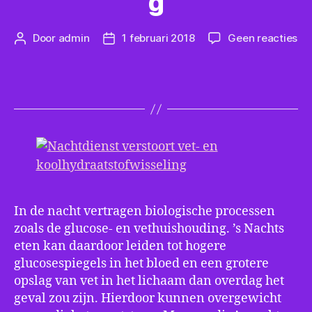
g
op
Door
admin
1 februari 2018
Geen reacties
Berichtauteur
Berichtdatum
Na
ve
ve
en
ko
In de nacht vertragen biologische processen
zoals de glucose- en vethuishouding. ’s Nachts
eten kan daardoor leiden tot hogere
glucosespiegels in het bloed en een grotere
opslag van vet in het lichaam dan overdag het
geval zou zijn. Hierdoor kunnen overgewicht