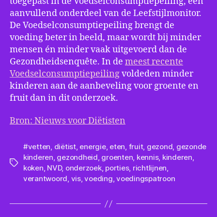
toegepast in de Voedselconsumptiepeiling, een
aanvullend onderdeel van de Leefstijlmonitor.
De Voedselconsumptiepeiling brengt de
voeding beter in beeld, maar wordt bij minder
mensen én minder vaak uitgevoerd dan de
Gezondheidsenquête. In de
meest recente
Voedselconsumptiepeiling
voldeden minder
kinderen aan de aanbeveling voor groente en
fruit dan in dit onderzoek.
Bron: Nieuws voor Diëtisten
#vetten
,
diëtist
,
energie
,
eten
,
fruit
,
gezond
,
gezonde
kinderen
,
gezondheid
,
groenten
,
kennis
,
kinderen
,
Tags
koken
,
NVD
,
onderzoek
,
porties
,
richtlijnen
,
verantwoord
,
vis
,
voeding
,
voedingspatroon