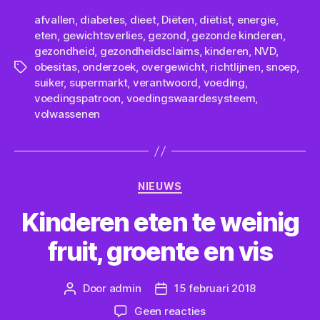
afvallen
,
diabetes
,
dieet
,
Diëten
,
diëtist
,
energie
,
eten
,
gewichtsverlies
,
gezond
,
gezonde kinderen
,
gezondheid
,
gezondheidsclaims
,
kinderen
,
NVD
,
obesitas
,
onderzoek
,
overgewicht
,
richtlijnen
,
snoep
,
Tags
suiker
,
supermarkt
,
verantwoord
,
voeding
,
voedingspatroon
,
voedingswaardesysteem
,
volwassenen
Categorieën
NIEUWS
Kinderen eten te weinig
fruit, groente en vis
Door
admin
15 februari 2018
Berichtauteur
Berichtdatum
op
Geen reacties