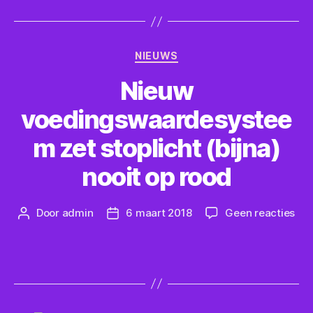
Categorieën
NIEUWS
Nieuw
voedingswaardesystee
m zet stoplicht (bijna)
nooit op rood
op
Door
admin
6 maart 2018
Geen reacties
Berichtauteur
Berichtdatum
Nie
voe
zet
sto
(bij
noo