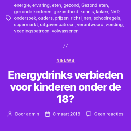
energie
,
ervaring
,
eten
,
gezond
,
Gezond eten
,
gezonde kinderen
,
gezondheid
,
kennis
,
koken
,
NVD
,
onderzoek
,
ouders
,
prijzen
,
richtlijnen
,
schoolregels
,
Tags
supermarkt
,
uitgavenpatroon
,
verantwoord
,
voeding
,
voedingspatroon
,
volwassenen
Categorieën
NIEUWS
Energydrinks verbieden
voor kinderen onder de
18?
op
Door
admin
8 maart 2018
Geen reacties
Berichtauteur
Berichtdatum
Ene
ver