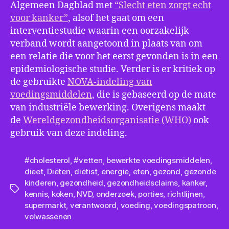
Algemeen Dagblad met
“Slecht eten zorgt echt
voor kanker”
, alsof het gaat om een
interventiestudie waarin een oorzakelijk
verband wordt aangetoond in plaats van om
een relatie die voor het eerst gevonden is in een
epidemiologische studie. Verder is er kritiek op
de gebruikte
NOVA-indeling van
voedingsmiddelen
, die is gebaseerd op de mate
van industriële bewerking. Overigens maakt
de
Wereldgezondheidsorganisatie (WHO)
ook
gebruik van deze indeling.
#cholesterol
,
#vetten
,
bewerkte voedingsmiddelen
,
dieet
,
Diëten
,
diëtist
,
energie
,
eten
,
gezond
,
gezonde
kinderen
,
gezondheid
,
gezondheidsclaims
,
kanker
,
Tags
kennis
,
koken
,
NVD
,
onderzoek
,
porties
,
richtlijnen
,
supermarkt
,
verantwoord
,
voeding
,
voedingspatroon
,
volwassenen