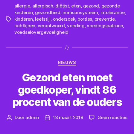
allergie
,
allergisch
,
diëtist
,
eten
,
gezond
,
gezonde
kinderen
,
gezondheid
,
immuunsysteem
,
intolerantie
,
kinderen
,
leefstijl
,
onderzoek
,
porties
,
preventie
,
Tags
richtlijnen
,
verantwoord
,
voeding
,
voedingspatroon
,
voedselovergevoeligheid
Categorieën
NIEUWS
Gezond eten moet
goedkoper, vindt 86
procent van de ouders
op
Door
admin
13 maart 2018
Geen reacties
Berichtauteur
Berichtdatum
Ge
et