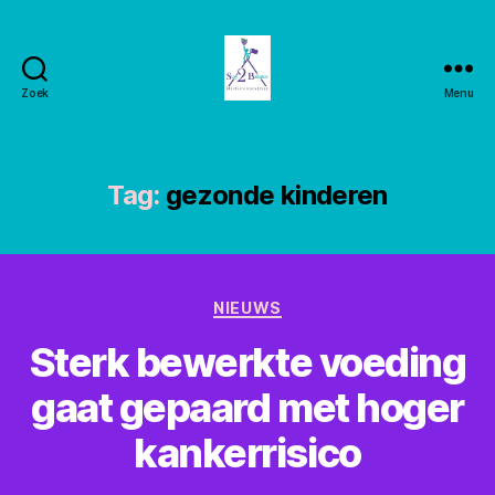
Zoek
Menu
Stay2balance
Tag:
gezonde kinderen
Categorieën
NIEUWS
Sterk bewerkte voeding
gaat gepaard met hoger
kankerrisico