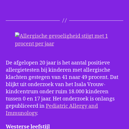
gev
sti
me
1
pro
per
jaa
De afgelopen 20 jaar is het aantal positieve
allergietesten bij kinderen met allergische
klachten gestegen van 41 naar 49 procent. Dat
blijkt uit onderzoek van het Isala Vrouw-
kindcentrum onder ruim 18.000 kinderen
tussen 0 en 17 jaar. Het onderzoek is onlangs
gepubliceerd in
Pediatric Allergy and
Immunology
.
Westerse leefstijl