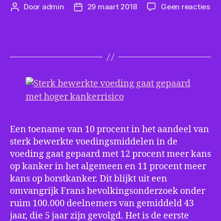
op
Door
admin
29 maart 2018
Geen reacties
Berichtauteur
Berichtdatum
Ste
be
vo
ga
ge
me
ho
kan
Een toename van 10 procent in het aandeel van
sterk bewerkte voedingsmiddelen in de
voeding gaat gepaard met 12 procent meer kans
op kanker in het algemeen en 11 procent meer
kans op borstkanker. Dit blijkt uit een
omvangrijk Frans bevolkingsonderzoek onder
ruim 100.000 deelnemers van gemiddeld 43
jaar, die 5 jaar zijn gevolgd. Het is de eerste