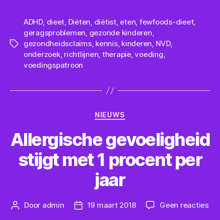
ADHD
,
dieet
,
Diëten
,
diëtist
,
eten
,
fewfoods-dieet
,
geragsproblemen
,
gezonde kinderen
,
gezondheidsclaims
,
kennis
,
kinderen
,
NVD
,
Tags
onderzoek
,
richtlijnen
,
therapie
,
voeding
,
voedingspatroon
Categorieën
NIEUWS
Allergische gevoeligheid
stijgt met 1 procent per
jaar
op
Door
admin
19 maart 2018
Geen reacties
Berichtauteur
Berichtdatum
All