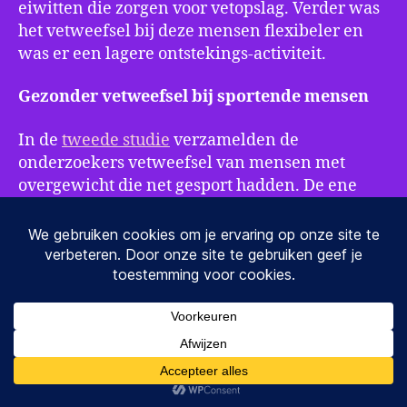
eiwitten die zorgen voor vetopslag. Verder was
het vetweefsel bij deze mensen flexibeler en
was er een lagere ontstekings-activiteit.
Gezonder vetweefsel bij sportende mensen
In de
tweede studie
verzamelden de
onderzoekers vetweefsel van mensen met
overgewicht die net gesport hadden. De ene
groep sportte regelmatig, de andere groep niet.
De mensen die regelmatig sportten, hadden
meer bloedvaten in hun vetweefsel dan de
inactieve groep mensen. In beide groepen
bleek dat slechts één sportsessie het weefsel
activeerde om nieuwe bloedvaten in het
vetweefsel aan te maken.
Beweging maakt vetweefsel gezond