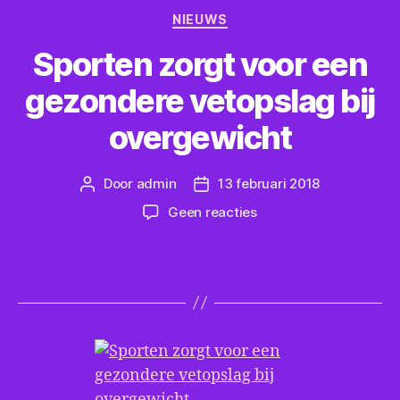
Categorieën
NIEUWS
Sporten zorgt voor een
gezondere vetopslag bij
overgewicht
Door
admin
13 februari 2018
Berichtauteur
Berichtdatum
op
Geen reacties
Sporten
zorgt
voor
een
gezondere
vetopslag
bij
overgewicht