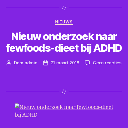
Categorieën
NIEUWS
Nieuw onderzoek naar
fewfoods-dieet bij ADHD
op
Door
admin
21 maart 2018
Geen reacties
Berichtauteur
Berichtdatum
Ni
on
naa
fe
die
bij
AD