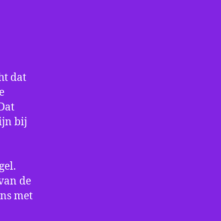
ht dat
e
Dat
jn bij
gel.
 van de
ens met