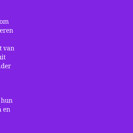
 om
deren
t van
it
nder
t hun
n en