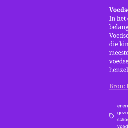
Voeds
In het
belang
Voedse
die ki
meeste
voedse
henzel
Bron: 
ener
gezo
Tags
scho
voed