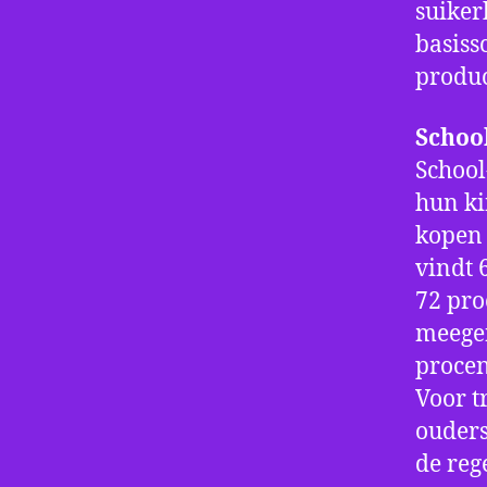
suiker
basiss
produc
Schoo
School
hun ki
kopen 
vindt 
72 pro
meegen
procen
Voor t
ouders
de rege