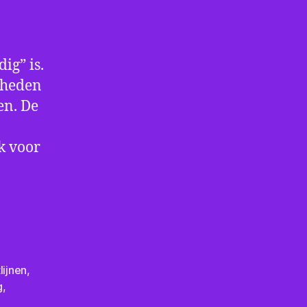
ig” is.
gheden
en. De
k voor
,
tlijnen
,
g
,