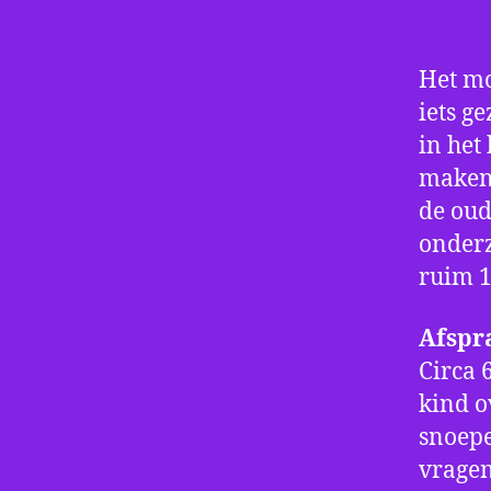
Het m
iets g
in het
maken 
de oud
onderz
ruim 1
Afspr
Circa 
kind o
snoepe
vragen