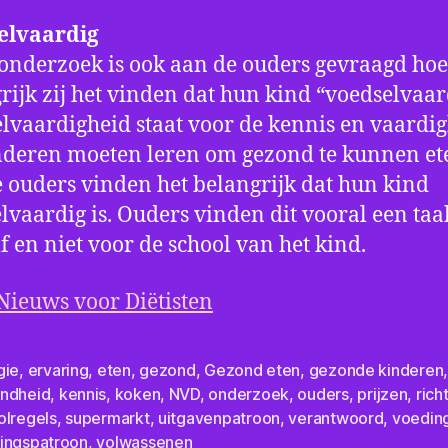
elvaardig
 onderzoek is ook aan de ouders gevraagd hoe
rijk zij het vinden dat hun kind “voedselvaard
lvaardigheid staat voor de kennis en vaardi
nderen moeten leren om gezond te kunnen et
 ouders vinden het belangrijk dat hun kind
lvaardig is. Ouders vinden dit vooral een taa
f en niet voor de school van het kind.
Nieuws voor Diëtisten
gie
,
ervaring
,
eten
,
gezond
,
Gezond eten
,
gezonde kinderen
ndheid
,
kennis
,
koken
,
NVD
,
onderzoek
,
ouders
,
prijzen
,
rich
olregels
,
supermarkt
,
uitgavenpatroon
,
verantwoord
,
voedin
ingspatroon
,
volwassenen