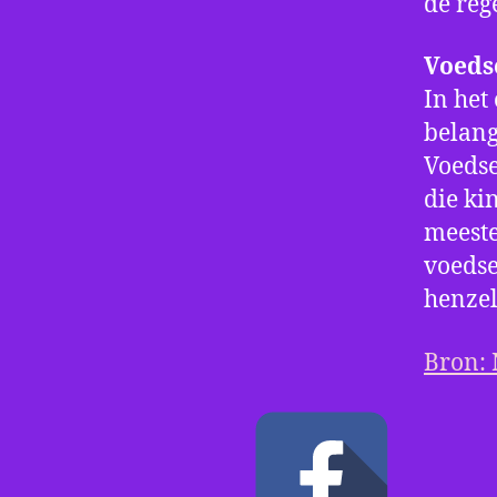
de rege
Voeds
In het
belang
Voedse
die ki
meeste
voedse
henzel
Bron: 