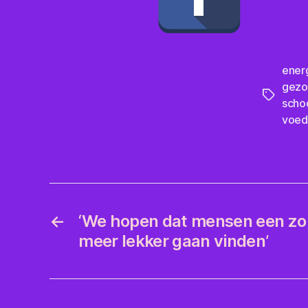
ener
gezo
Tags
scho
voed
←
‘We hopen dat mensen een zo
meer lekker gaan vinden’