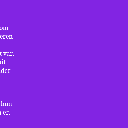
 om
deren
t van
it
nder
t hun
n en