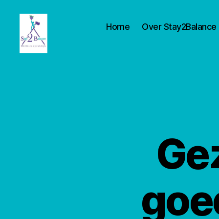
Home
Over Stay2Balance
Stay2balance
Ge
goe