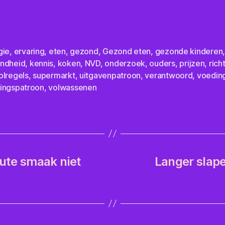
gie
,
ervaring
,
eten
,
gezond
,
Gezond eten
,
gezonde kinderen
ndheid
,
kennis
,
koken
,
NVD
,
onderzoek
,
ouders
,
prijzen
,
rich
olregels
,
supermarkt
,
uitgavenpatroon
,
verantwoord
,
voedin
ingspatroon
,
volwassenen
ute smaak niet
Langer slape