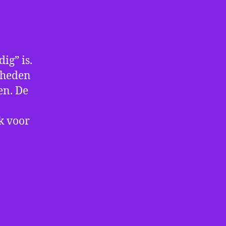
ig” is.
gheden
en. De
k voor