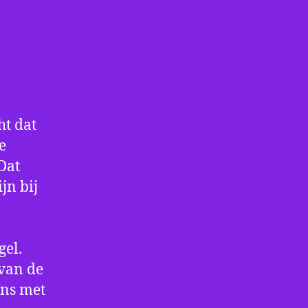
ht dat
e
Dat
jn bij
gel.
 van de
ens met