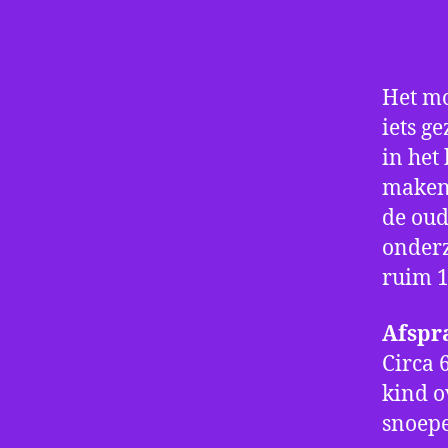
Het m
iets g
in het
maken 
de oud
onderz
ruim 1
Afspr
Circa 
kind o
snoepe