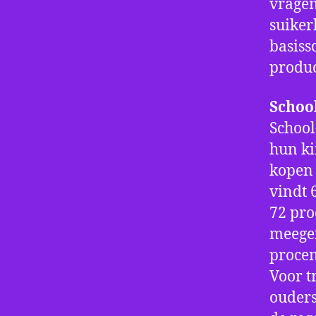
vragen
suiker
basiss
produc
Schoo
School
hun ki
kopen 
vindt 
72 pro
meegen
procen
Voor t
ouders