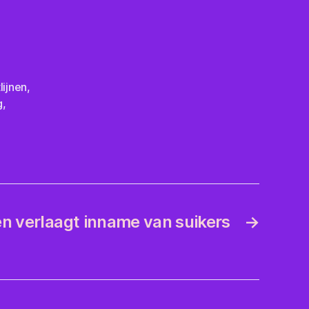
,
tlijnen
,
g
,
n verlaagt inname van suikers
→