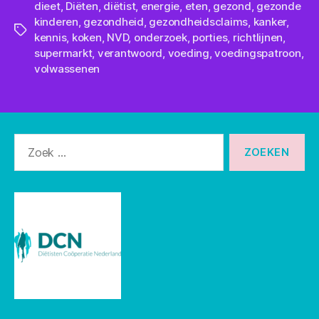
dieet
,
Diëten
,
diëtist
,
energie
,
eten
,
gezond
,
gezonde
kinderen
,
gezondheid
,
gezondheidsclaims
,
kanker
,
Tags
kennis
,
koken
,
NVD
,
onderzoek
,
porties
,
richtlijnen
,
supermarkt
,
verantwoord
,
voeding
,
voedingspatroon
,
volwassenen
Zoeken
naar: