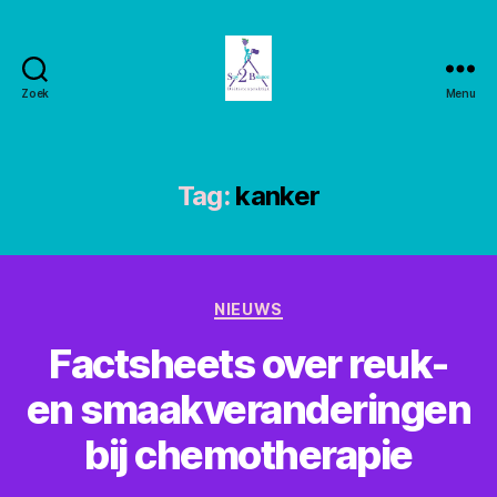
Zoek
Menu
Stay2balance
Tag:
kanker
Categorieën
NIEUWS
Factsheets over reuk-
en smaakveranderingen
bij chemotherapie