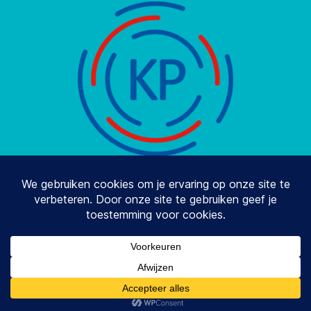
© 2026
Stay2balance
Omhoog
↑