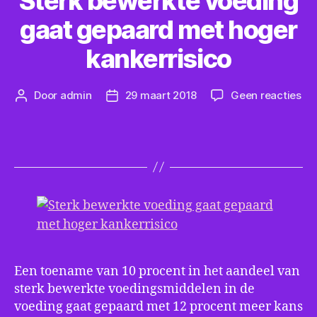
Sterk bewerkte voeding
gaat gepaard met hoger
kankerrisico
op
Door
admin
29 maart 2018
Geen reacties
Berichtauteur
Berichtdatum
Ste
be
vo
ga
ge
me
ho
kan
Een toename van 10 procent in het aandeel van
sterk bewerkte voedingsmiddelen in de
voeding gaat gepaard met 12 procent meer kans