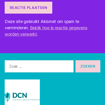
Deze site gebruikt Akismet om spam te
verminderen.
Bekijk hoe je reactie gegevens
worden verwerkt
.
Zoeken
naar: