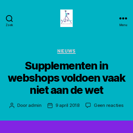
Zoek
Menu
Stay2balance
Categorieën
NIEUWS
Supplementen in
webshops voldoen vaak
niet aan de wet
op
Door
admin
9 april 2018
Geen reacties
Berichtauteur
Berichtdatum
Sup
in
web
vold