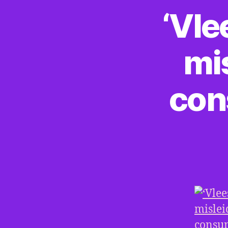
‘Vle
mi
con