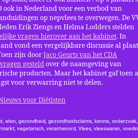
 ook in Nederland voor een verbod van
anduidingen op nepvlees te overwegen. De V
eden Erik Ziengs en Helma Lodders stelden
telijke vragen hierover aan het kabinet
. In
and vond een vergelijkbare discussie al plaat
Toen zijn door
Jaco Geurts van het CDA
ragen gesteld
over de naamgeving van
rische producten. Maar het kabinet gaf toen 
ngst voor verwarring niet te delen.
Nieuws voor Diëtisten
st
,
eten
,
gezondheid
,
gezondheidsclaims
,
kennis
,
onderzoek
,
rmarkt
,
vegetarisch
,
verantwoord
,
Vlees
,
vleeswaren
,
voedi