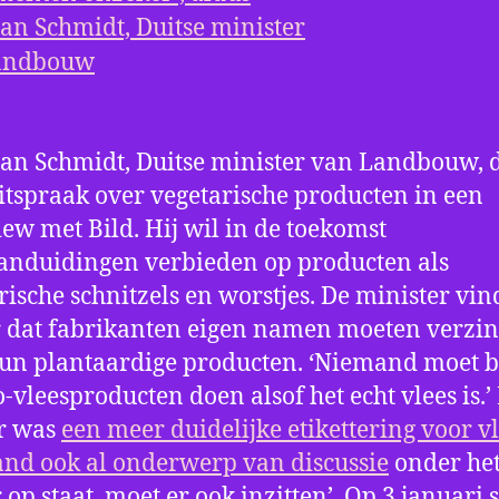
ian Schmidt, Duitse minister van Landbouw, 
itspraak over vegetarische producten in een
iew met Bild. Hij wil in de toekomst
anduidingen verbieden op producten als
rische schnitzels en worstjes. De minister vin
 dat fabrikanten eigen namen moeten verzi
un plantaardige producten. ‘Niemand moet b
-vleesproducten doen alsof het echt vlees is.’
ar was
een meer duidelijke etikettering voor vl
and ook al onderwerp van discussie
onder het
 op staat, moet er ook inzitten’. Op 3 januari 