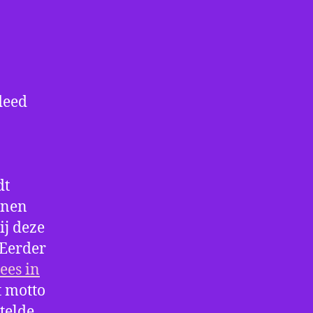
deed
dt
nnen
ij deze
 Eerder
ees in
 motto
stelde