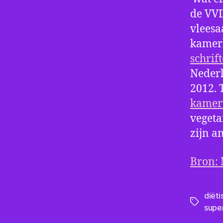
de VVD
vleesa
kamerl
schrif
Nederl
2012. 
kamerv
vegeta
zijn a
Bron: 
diëti
Tags
supe