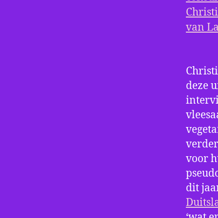
Christ
deze u
interv
vleesa
vegeta
verder
voor h
pseudo
dit ja
Duitsl
‘wat er