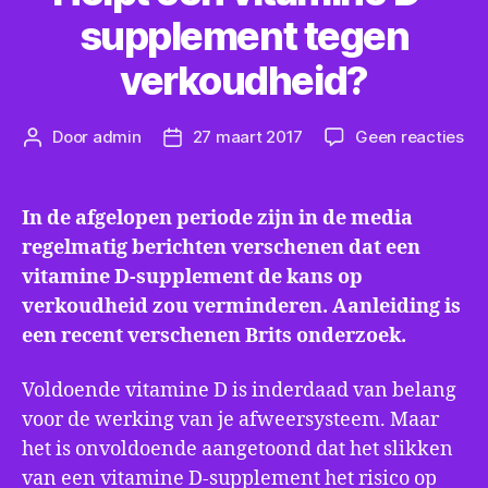
supplement tegen
verkoudheid?
op
Door
admin
27 maart 2017
Geen reacties
Berichtauteur
Berichtdatum
Hel
ee
vi
In de afgelopen periode zijn in de media
D-
regelmatig berichten verschenen dat een
su
vitamine D-supplement de kans op
te
ve
verkoudheid zou verminderen. Aanleiding is
een recent verschenen Brits onderzoek.
Voldoende vitamine D is inderdaad van belang
voor de werking van je afweersysteem. Maar
het is onvoldoende aangetoond dat het slikken
van een vitamine D-supplement het risico op