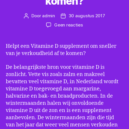
komen?
Door
admin
30 augustus 2017
Berichtauteur
Berichtdatum
op
Geen reacties
Helpt
een
Vitamine
Helpt een Vitamine D supplement om sneller
D
van je verkoudheid af te komen?
supplement
om
De belangrijkste bron voor vitamine D is
sneller
zonlicht. Vette vis zoals zalm en makreel
van
bevatten veel vitamine D, in Nederland wordt
je
verkoudheid
vitamine D toegevoegd aan margarine,
af
halvarine en bak- en braadproducten. In de
te
wintermaanden halen wij onvoldoende
komen?
vitamine D uit de zon en is een supplement
aanbevolen. De wintermaanden zijn die tijd
van het jaar dat weer veel mensen verkouden