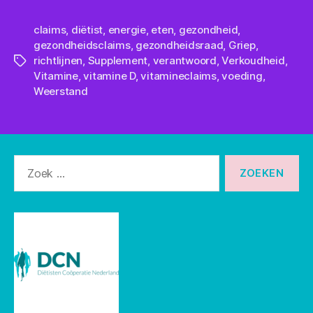
claims
,
diëtist
,
energie
,
eten
,
gezondheid
,
gezondheidsclaims
,
gezondheidsraad
,
Griep
,
richtlijnen
,
Supplement
,
verantwoord
,
Verkoudheid
,
Tags
Vitamine
,
vitamine D
,
vitamineclaims
,
voeding
,
Weerstand
Zoeken
naar: