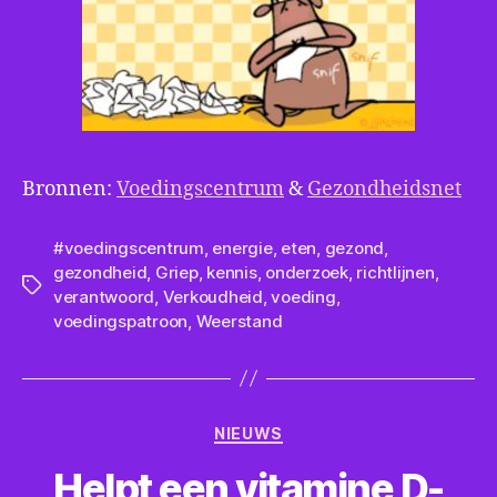
Bronnen:
Voedingscentrum
&
Gezondheidsnet
#voedingscentrum
,
energie
,
eten
,
gezond
,
gezondheid
,
Griep
,
kennis
,
onderzoek
,
richtlijnen
,
Tags
verantwoord
,
Verkoudheid
,
voeding
,
voedingspatroon
,
Weerstand
Categorieën
NIEUWS
Helpt een vitamine D-