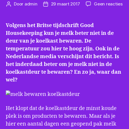
op
Door
admin
29 maart 2017
Geen reacties
Berichtauteur
Berichtdatum
Ko
bel
da
Volgens het Britse tijdschrift Good
be
Housekeeping kun je melk beter niet in de
va
deur van je koelkast bewaren. De
me
temperatuur zou hier te hoog zijn. Ook in de
Nederlandse media verschijnt dit bericht. Is
het inderdaad beter om je melk niet in de
koelkastdeur te bewaren? En zo ja, waar dan
wel?
Het klopt dat de koelkastdeur de minst koude
plek is om producten te bewaren. Maar als je
hier een aantal dagen een geopend pak melk