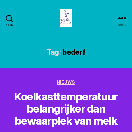
Zoek
Menu
Stay2balance
Tag:
bederf
Categorieën
NIEUWS
Koelkasttemperatuur
belangrijker dan
bewaarplek van melk