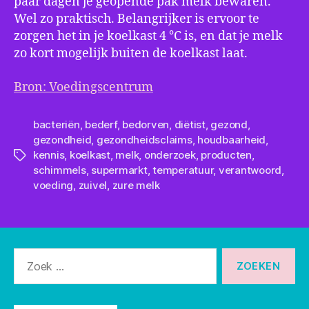
paar dagen je geopende pak melk bewaren.
Wel zo praktisch. Belangrijker is ervoor te
zorgen het in je koelkast 4 °C is, en dat je melk
zo kort mogelijk buiten de koelkast laat.
Bron: Voedingscentrum
bacteriën
,
bederf
,
bedorven
,
diëtist
,
gezond
,
gezondheid
,
gezondheidsclaims
,
houdbaarheid
,
kennis
,
koelkast
,
melk
,
onderzoek
,
producten
,
Tags
schimmels
,
supermarkt
,
temperatuur
,
verantwoord
,
voeding
,
zuivel
,
zure melk
Zoeken
naar: