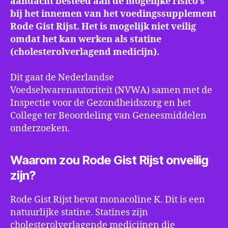
aandacht besteed aan de mogelijke risico’s
Ro
bij het innemen van het voedingssupplement
Gis
Rode Gist Rijst. Het is mogelijk niet veilig
Rij
omdat het kan werken als statine
(cholesterolverlagend medicijn).
Dit gaat de Nederlandse
Voedselwarenautoriteit (NVWA) samen met de
Inspectie voor de Gezondheidszorg en het
College ter Beoordeling van Geneesmiddelen
onderzoeken.
Waarom zou Rode Gist Rijst onveilig
zijn?
Rode Gist Rijst bevat monacoline K. Dit is een
natuurlijke statine. Statines zijn
cholesterolverlagende medicijnen die