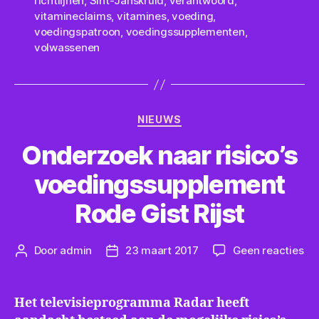
richtlijnen
,
Sint-Janskruid
,
verantwoord
,
vitamineclaims
,
vitamines
,
voeding
,
voedingspatroon
,
voedingssupplementen
,
volwassenen
Categorieën
NIEUWS
Onderzoek naar risico’s
voedingssupplement
Rode Gist Rijst
op
Door
admin
23 maart 2017
Geen reacties
Berichtauteur
Berichtdatum
On
na
ris
Het televisieprogramma Radar heeft
vo