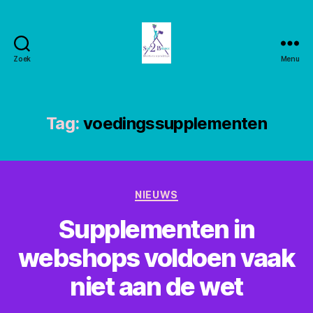
Zoek
Menu
Stay2balance
Tag:
voedingssupplementen
Categorieën
NIEUWS
Supplementen in
webshops voldoen vaak
niet aan de wet