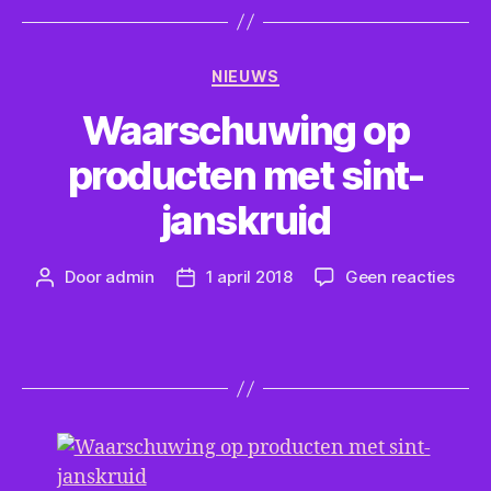
Categorieën
NIEUWS
Waarschuwing op
producten met sint-
janskruid
op
Door
admin
1 april 2018
Geen reacties
Berichtauteur
Berichtdatum
Waa
op
prod
met
sint-
jans