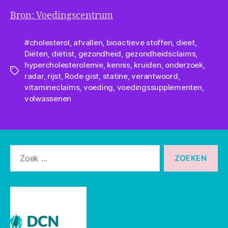
Bron: Voedingscentrum
#cholesterol
,
afvallen
,
bioactieve stoffen
,
dieet
,
Diëten
,
diëtist
,
gezondheid
,
gezondheidsclaims
,
hypercholesterolemie
,
kennis
,
kruiden
,
onderzoek
,
Tags
radar
,
rijst
,
Rode gist
,
statine
,
verantwoord
,
vitamineclaims
,
voeding
,
voedingssupplementen
,
volwassenen
Zoeken
naar: