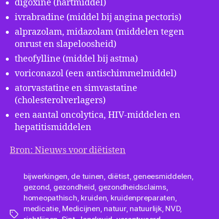
digoxine (hartmiddel)
ivrabradine (middel bij angina pectoris)
alprazolam, midazolam (middelen tegen
onrust en slapeloosheid)
theofylline (middel bij astma)
voriconazol (een antischimmelmiddel)
atorvastatine en simvastatine
(cholesterolverlagers)
een aantal oncolytica, HIV-middelen en
hepatitismiddelen
Bron: Nieuws voor diëtisten
bijwerkingen
,
de tuinen
,
diëtist
,
geneesmiddelen
,
gezond
,
gezondheid
,
gezondheidsclaims
,
homeopathisch
,
kruiden
,
kruidenpreparaten
,
medicatie
,
Medicijnen
,
natuur
,
natuurlijk
,
NVD
,
Tags