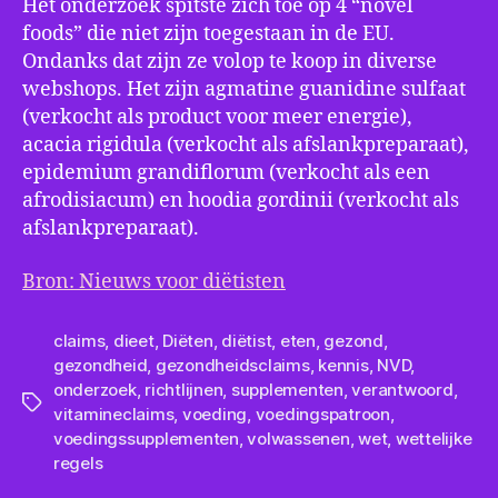
Het onderzoek spitste zich toe op 4 “novel
foods” die niet zijn toegestaan in de EU.
Ondanks dat zijn ze volop te koop in diverse
webshops. Het zijn agmatine guanidine sulfaat
(verkocht als product voor meer energie),
acacia rigidula (verkocht als afslankpreparaat),
epidemium grandiflorum (verkocht als een
afrodisiacum) en hoodia gordinii (verkocht als
afslankpreparaat).
Bron: Nieuws voor diëtisten
claims
,
dieet
,
Diëten
,
diëtist
,
eten
,
gezond
,
gezondheid
,
gezondheidsclaims
,
kennis
,
NVD
,
onderzoek
,
richtlijnen
,
supplementen
,
verantwoord
,
Tags
vitamineclaims
,
voeding
,
voedingspatroon
,
voedingssupplementen
,
volwassenen
,
wet
,
wettelijke
regels