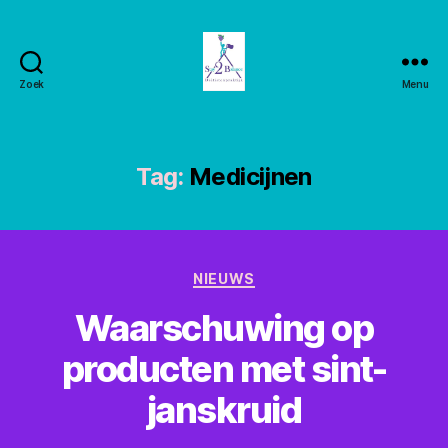
Zoek
Menu
Stay2balance
Tag:
Medicijnen
Categorieën
NIEUWS
Waarschuwing op
producten met sint-
janskruid