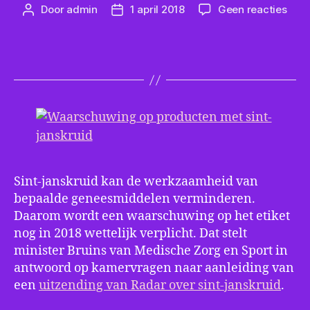
op
Door
admin
1 april 2018
Geen reacties
Berichtauteur
Berichtdatum
Waa
op
prod
met
sint-
jans
Sint-janskruid kan de werkzaamheid van
bepaalde geneesmiddelen verminderen.
Daarom wordt een waarschuwing op het etiket
nog in 2018 wettelijk verplicht. Dat stelt
minister Bruins van Medische Zorg en Sport in
antwoord op kamervragen naar aanleiding van
een
uitzending van Radar over sint-janskruid
.