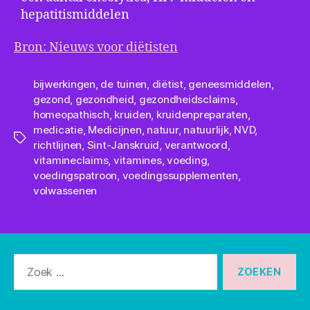
hepatitismiddelen
Bron: Nieuws voor diëtisten
bijwerkingen
,
de tuinen
,
diëtist
,
geneesmiddelen
,
gezond
,
gezondheid
,
gezondheidsclaims
,
homeopathisch
,
kruiden
,
kruidenpreparaten
,
medicatie
,
Medicijnen
,
natuur
,
natuurlijk
,
NVD
,
Tags
richtlijnen
,
Sint-Janskruid
,
verantwoord
,
vitamineclaims
,
vitamines
,
voeding
,
voedingspatroon
,
voedingssupplementen
,
volwassenen
Zoeken
naar: