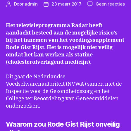
op
Door
admin
23 maart 2017
Geen reacties
Berichtauteur
Berichtdatum
On
na
ris
Het televisieprogramma Radar heeft
vo
aandacht besteed aan de mogelijke risico’s
Ro
bij het innemen van het voedingssupplement
Gis
Rode Gist Rijst. Het is mogelijk niet veilig
Rij
omdat het kan werken als statine
(cholesterolverlagend medicijn).
Dit gaat de Nederlandse
Voedselwarenautoriteit (NVWA) samen met de
Inspectie voor de Gezondheidszorg en het
College ter Beoordeling van Geneesmiddelen
onderzoeken.
Waarom zou Rode Gist Rijst onveilig