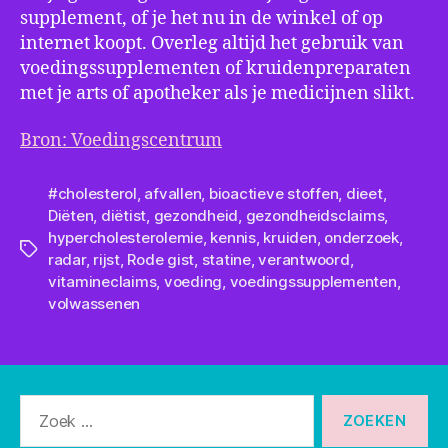
supplement, of je het nu in de winkel of op
internet koopt. Overleg altijd het gebruik van
voedingssupplementen of kruidenpreparaten
met je arts of apotheker als je medicijnen slikt.
Bron: Voedingscentrum
#cholesterol
,
afvallen
,
bioactieve stoffen
,
dieet
,
Diëten
,
diëtist
,
gezondheid
,
gezondheidsclaims
,
hypercholesterolemie
,
kennis
,
kruiden
,
onderzoek
,
Tags
radar
,
rijst
,
Rode gist
,
statine
,
verantwoord
,
vitamineclaims
,
voeding
,
voedingssupplementen
,
volwassenen
Zoeken
naar: