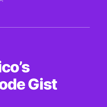
ico’s
ode Gist