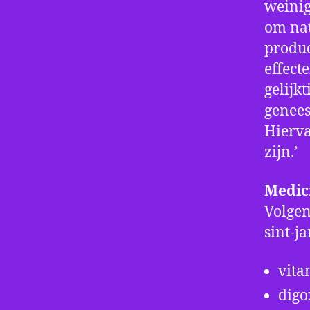
weinig
om nat
produc
effect
gelijk
genees
Hierva
zijn.’
Medic
Volge
sint-j
vita
digo