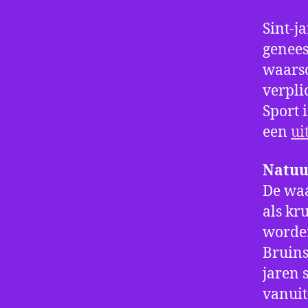
Sint-j
genee
waarsc
verpli
Sport 
een
ui
Natuu
De wa
als kr
worden
Bruins
jaren 
vanuit