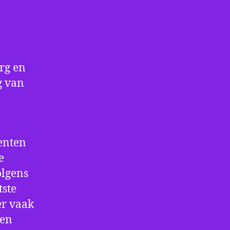
org en
g van
enten
e
olgens
tste
er vaak
ten