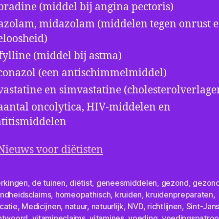
bradine (middel bij angina pectoris)
azolam, midazolam (middelen tegen onrust 
eloosheid)
fylline (middel bij astma)
conazol (een antischimmelmiddel)
vastatine en simvastatine (cholesterolverlage
aantal oncolytica, HIV-middelen en
titismiddelen
Nieuws voor diëtisten
erkingen
,
de tuinen
,
diëtist
,
geneesmiddelen
,
gezond
,
gezond
ndheidsclaims
,
homeopathisch
,
kruiden
,
kruidenpreparaten
,
catie
,
Medicijnen
,
natuur
,
natuurlijk
,
NVD
,
richtlijnen
,
Sint-Jan
ntwoord
,
vitamineclaims
,
vitamines
,
voeding
,
voedingspatro