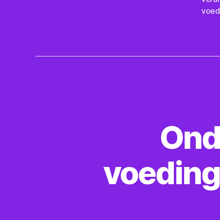
voed
Onde
voeding