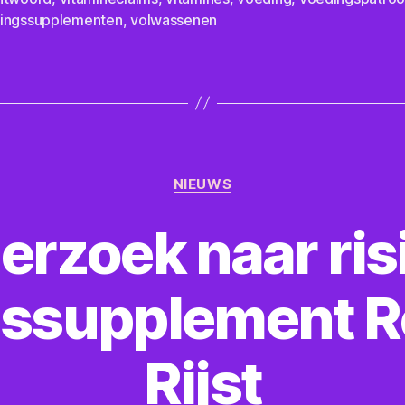
ingssupplementen
,
volwassenen
Categorieën
NIEUWS
rzoek naar ris
ssupplement R
Rijst