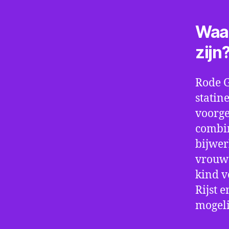
Waar
zijn
Rode G
statin
voorge
combi
bijwer
vrouwe
kind v
Rijst 
mogeli