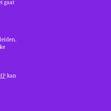
t gaat
leiden.
ake
NMP
kan