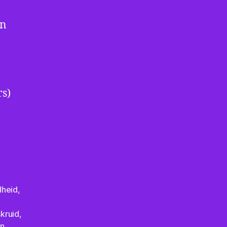
en
rs)
heid
,
skruid
,
on
,