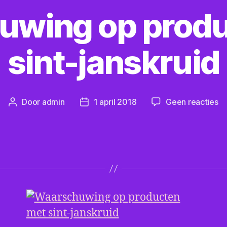
uwing op produ
sint-janskruid
o
Door
admin
1 april 2018
Geen reacties
Berichtauteur
Berichtdatum
Wa
o
pr
m
si
ja