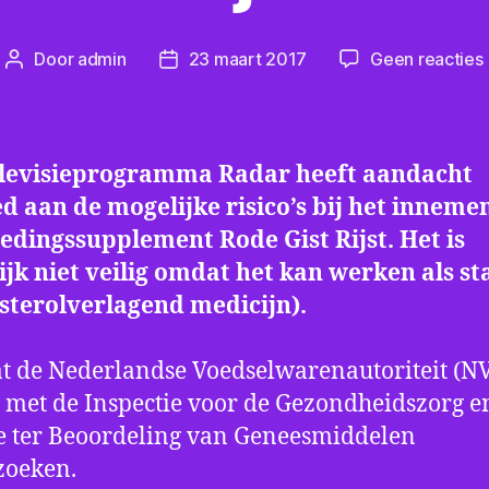
Door
admin
23 maart 2017
Geen reacties
Berichtauteur
Berichtdatum
r
elevisieprogramma Radar heeft aandacht
d aan de mogelijke risico’s bij het inneme
edingssupplement Rode Gist Rijst. Het is
R
jk niet veilig omdat het kan werken als st
sterolverlagend medicijn).
at de Nederlandse Voedselwarenautoriteit (
met de Inspectie voor de Gezondheidszorg e
e ter Beoordeling van Geneesmiddelen
zoeken.