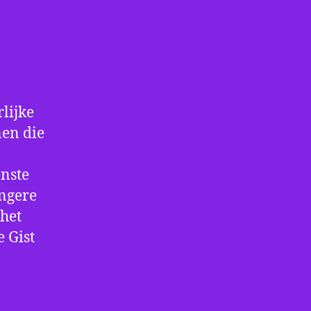
rlijke
nen die
nste
angere
het
 Gist