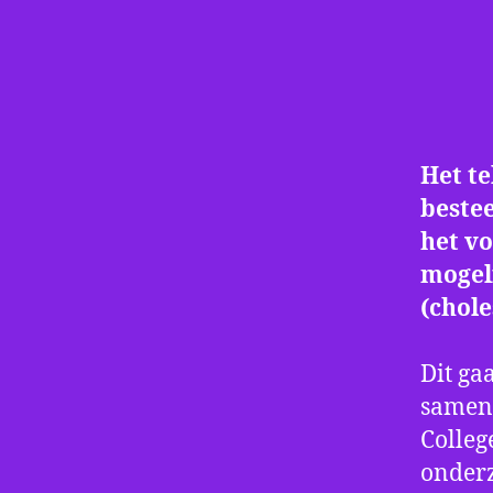
Het t
bestee
het vo
mogeli
(chole
Dit ga
samen 
Colleg
onder