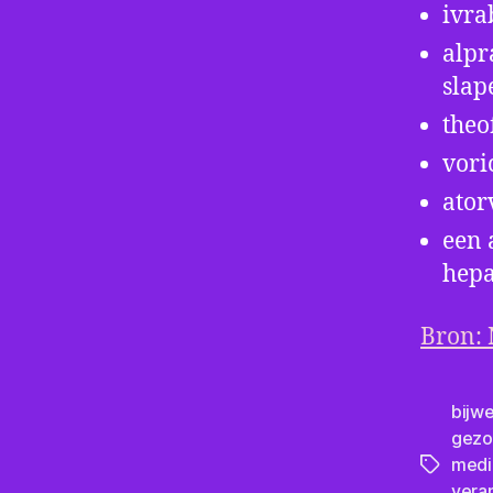
ivra
alpr
slap
theo
vori
ator
een 
hepa
Bron: 
bijw
gezo
medi
Tags
vera