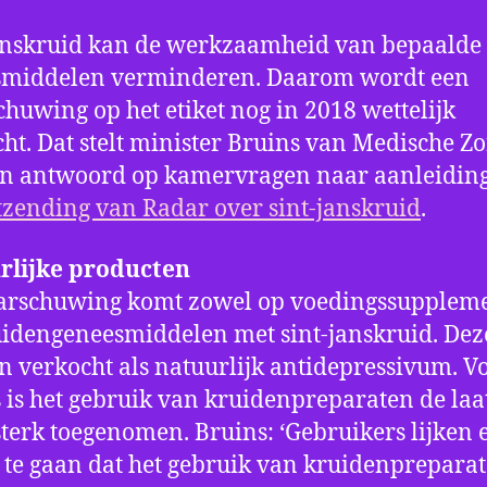
anskruid kan de werkzaamheid van bepaalde
smiddelen verminderen. Daarom wordt een
huwing op het etiket nog in 2018 wettelijk
cht. Dat stelt minister Bruins van Medische Z
in antwoord op kamervragen naar aanleidin
tzending van Radar over sint-janskruid
.
rlijke producten
arschuwing komt zowel op voedingssupplem
uidengeneesmiddelen met sint-janskruid. Dez
 verkocht als natuurlijk antidepressivum. V
 is het gebruik van kruidenpreparaten de laa
sterk toegenomen. Bruins: ‘Gebruikers lijken 
 te gaan dat het gebruik van kruidenprepara