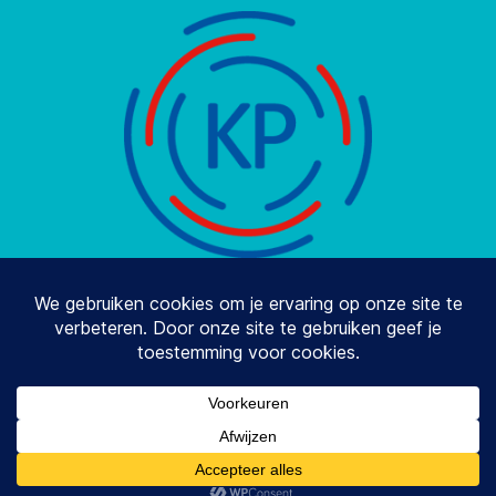
© 2026
Stay2balance
Omhoog
↑