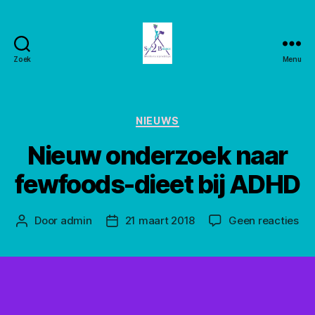
Zoek
Menu
Stay2balance
Categorieën
NIEUWS
Nieuw onderzoek naar
fewfoods-dieet bij ADHD
op
Door
admin
21 maart 2018
Geen reacties
Berichtauteur
Berichtdatum
Ni
on
naa
fe
die
bij