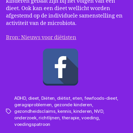
kinderen gebaat zijn bij het volgen van een
dieet. Ook kan een dieet wellicht worden
afgestemd op de individuele samenstelling en
activiteit van de microbiota.
Bron: Nieuws voor diëtisten
ADHD
,
dieet
,
Diëten
,
diëtist
,
eten
,
fewfoods-dieet
,
geragsproblemen
,
gezonde kinderen
,
gezondheidsclaims
,
kennis
,
kinderen
,
NVD
,
Tags
onderzoek
,
richtlijnen
,
therapie
,
voeding
,
voedingspatroon