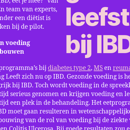
“IBD, eet je mee?” van
 En team van experts,
der een diëtist is
ken bij de pilot.
an voeding
rbouwen
programma’s bij
diabetes type 2
,
MS
en
reum
g Leeft zich nu op IBD. Gezonde voeding is h
rijk bij IBD. Toch wordt voeding in de spree
ltijd serieus genomen en krijgen voeding en lee
ltijd een plek in de behandeling. Het eetpro
BD moet gaan resulteren in wetenschappelijk
ouwing van de rol van voeding bij de ziekte
en Colitis Ulcerosa. Bij goede resultaten zou 