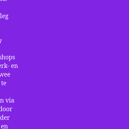
leg
y
kshops
erk- en
twee
 te
n via
 door
rder
 en