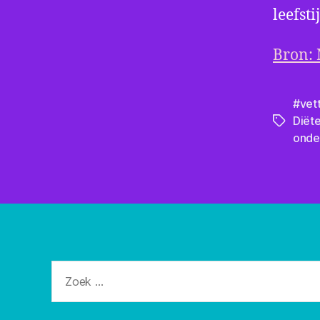
leefsti
Bron: 
#vet
Diët
Tags
onde
Zoeken
naar: