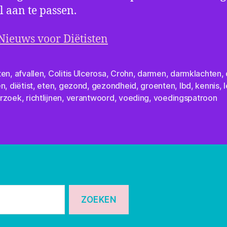
jl aan te passen.
Nieuws voor Diëtisten
ten
,
afvallen
,
Colitis Ulcerosa
,
Crohn
,
darmen
,
darmklachten
,
en
,
diëtist
,
eten
,
gezond
,
gezondheid
,
groenten
,
Ibd
,
kennis
,
l
rzoek
,
richtlijnen
,
verantwoord
,
voeding
,
voedingspatroon