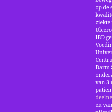
beweg
op de 
kwalit
ziekte
Ulcero
IBD g
Voedin
Univer
Centr
Darm S
onderz
van 3 
patiën
deeln
en van