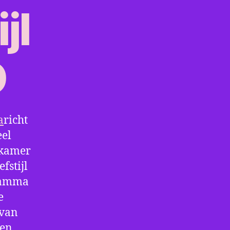
a
richt
eel
kkamer
fstijl
gramma
e
 van
een