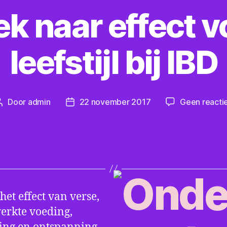
k naar effect v
leefstijl bij IBD
Door
admin
22 november 2017
Geen reacti
Berichtauteur
Berichtdatum
het effect van verse,
rkte voeding,