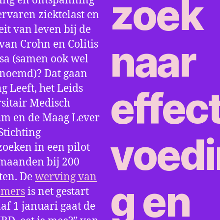
ing en ontspanning
ervaren ziektelast en
eit van leven bij de
 van Crohn en Colitis
sa (samen ook wel
enoemd)? Dat gaan
g Leeft, het Leids
sitair Medisch
um en de Maag Lever
tichting
oeken in een pilot
maanden bij 200
ten. De
werving van
emers
is net gestart
af 1 januari gaat de