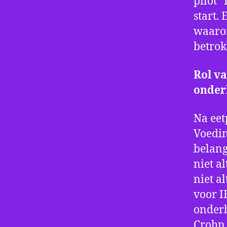
pilot 
start.
waaron
betrok
Rol v
onde
Na eet
Voedin
belang
niet a
niet a
voor I
onderb
Crohn 