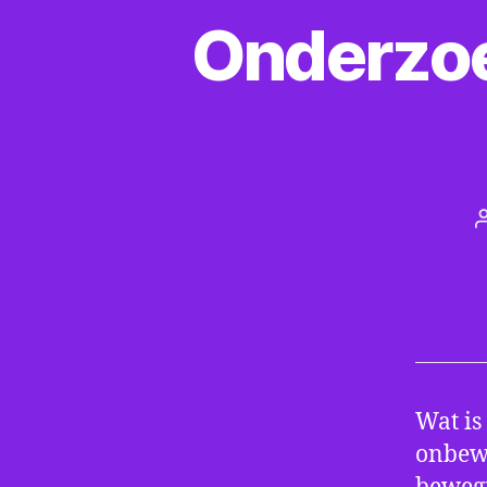
Onderzoe
Wat is 
onbewe