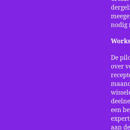
dergel
meege
nodig 
Works
De pil
over v
recept
maande
wissel
deelne
een be
expert
aan de