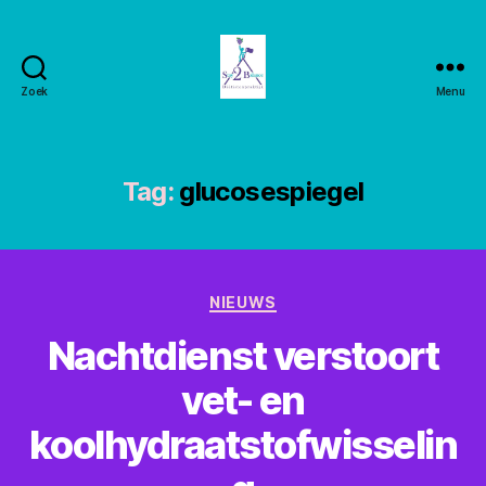
Zoek
Menu
Stay2balance
Tag:
glucosespiegel
Categorieën
NIEUWS
Nachtdienst verstoort
vet- en
koolhydraatstofwisselin