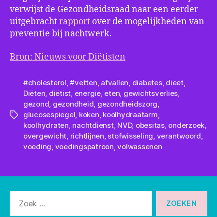
verwijst de Gezondheidsraad naar een eerder
uitgebracht
rapport
over de mogelijkheden van
preventie bij nachtwerk.
Bron: Nieuws voor Diëtisten
#cholesterol
,
#vetten
,
afvallen
,
diabetes
,
dieet
,
Diëten
,
diëtist
,
energie
,
eten
,
gewichtsverlies
,
gezond
,
gezondheid
,
gezondheidszorg
,
glucosespiegel
,
koken
,
koolhydraatarm
,
Tags
koolhydraten
,
nachtdienst
,
NVD
,
obesitas
,
onderzoek
,
overgewicht
,
richtlijnen
,
stofwisseling
,
verantwoord
,
voeding
,
voedingspatroon
,
volwassenen
Zoeken
naar: