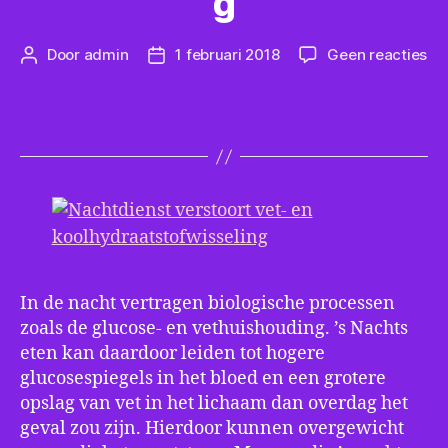
g
op
Door
admin
1 februari 2018
Geen reacties
Berichtauteur
Berichtdatum
Na
ve
ve
en
ko
In de nacht vertragen biologische processen
zoals de glucose- en vethuishouding. ’s Nachts
eten kan daardoor leiden tot hogere
glucosespiegels in het bloed en een grotere
opslag van vet in het lichaam dan overdag het
geval zou zijn. Hierdoor kunnen overgewicht