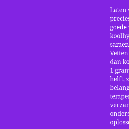
Laten 
precie
goede 
koolhy
samen 
Vetten
dan ko
1 gram
helft,
belang
temper
verzam
onders
oploss