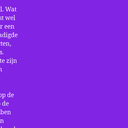
l. Wat
st wel
r een
adigde
cten,
s.
e zijn
n
op de
 de
bben
en