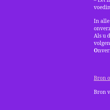
– Eet 
voedin
In all
onverz
Als u 
volgen
O
nver
Bron o
Bron v