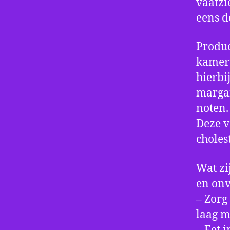
vaatzi
eens d
Produc
kamert
hierbi
margar
noten.
Deze v
choles
Wat zi
en onv
– Zorg
laag m