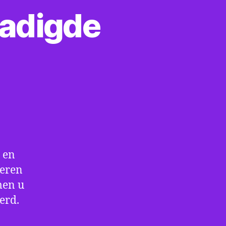
zadigde
op
Verzadigde
en
onverzadigde
vetten
 en
leren
men u
erd.