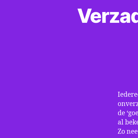
Verzad
Iedere
onverz
de ‘go
al bek
Zo nee