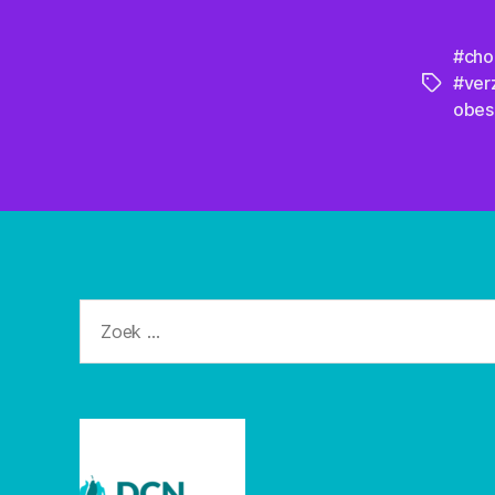
#cho
#ver
Tags
obes
Zoeken
naar: