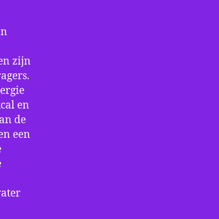
en
en zijn
agers.
ergie
cal en
dan de
men een
e
e
water