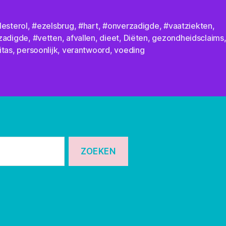
lesterol
,
#ezelsbrug
,
#hart
,
#onverzadigde
,
#vaatziekten
,
zadigde
,
#vetten
,
afvallen
,
dieet
,
Diëten
,
gezondheidsclaims
itas
,
persoonlijk
,
verantwoord
,
voeding