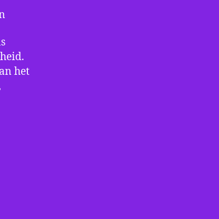
en
ls
heid.
an het
,