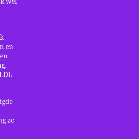
ok wel
nk
en en
 en
ng.
 LDL-
igde-
ng zo