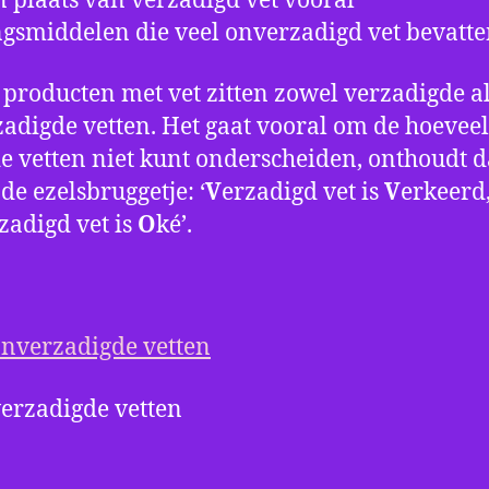
in plaats van verzadigd vet vooral
gsmiddelen die veel onverzadigd vet bevatt
e producten met vet zitten zowel verzadigde a
adigde vetten. Het gaat vooral om de hoeveel
de vetten niet kunt onderscheiden, onthoudt d
de ezelsbruggetje: ‘
V
erzadigd vet is
V
erkeerd
zadigd vet is
O
ké’.
nverzadigde vetten
erzadigde vetten