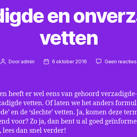
igde en onver
vetten
Door
admin
6 oktober 2016
Geen reacties
Berichtauteur
Berichtdatum
en heeft er wel eens van gehoord verzadigde-
adigde vetten. Of laten we het anders formu
ede’ en de ‘slechte’ vetten. Ja, komen deze ter
end voor? Zo ja, dan bent u al goed geïnforme
, lees dan snel verder!