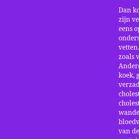
Dan ko
zijn v
eens o
onders
vetten
zoals 
Andere
koek, 
verzad
choles
choles
wanden
bloedv
van de