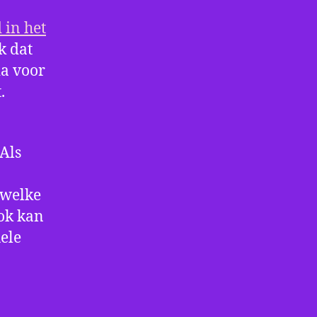
 in het
ek dat
ia voor
.
 Als
 welke
Ook kan
ele