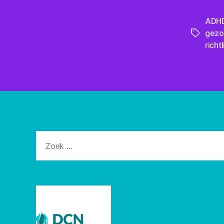
ADH
gezo
Tags
richt
Zoeken
naar: