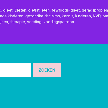
D
,
dieet
,
Diëten
,
diëtist
,
eten
,
fewfoods-dieet
,
geragsproble
nde kinderen
,
gezondheidsclaims
,
kennis
,
kinderen
,
NVD
,
on
lijnen
,
therapie
,
voeding
,
voedingspatroon