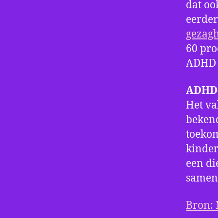
dat oo
eerder
gezagh
60 pro
ADHD v
ADHD-
Het va
bekend
toekom
kinder
een di
samens
Bron: 