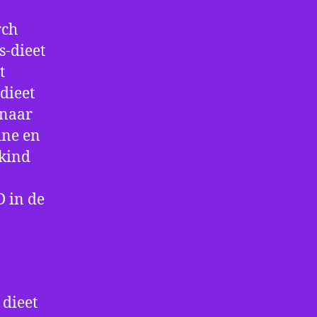
rch
s-dieet
t
dieet
 naar
ine en
 kind
 in de
 dieet