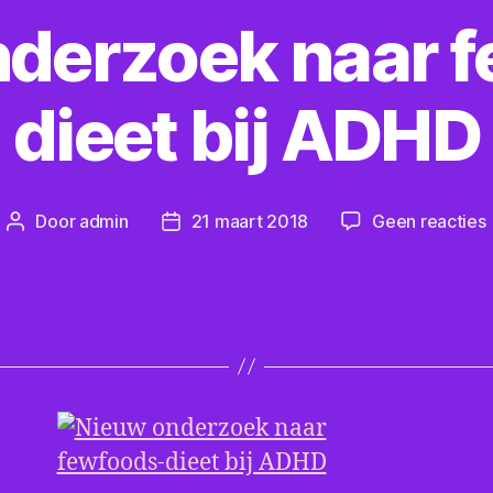
derzoek naar 
dieet bij ADHD
Door
admin
21 maart 2018
Geen reacties
Berichtauteur
Berichtdatum
b