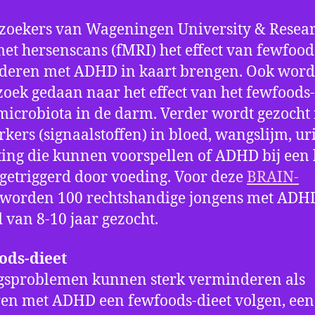
oekers van Wageningen University & Resea
et hersenscans (fMRI) het effect van fewfood
nderen met ADHD in kaart brengen. Ook word
oek gedaan naar het effect van het fewfoods-
microbiota in de darm. Verder wordt gezocht
kers (signaalstoffen) in bloed, wangslijm, ur
ting die kunnen voorspellen of ADHD bij een
getriggerd door voeding. Voor deze
BRAIN-
worden 100 rechtshandige jongens met ADHD
d van 8-10 jaar gezocht.
ods-dieet
gsproblemen kunnen sterk verminderen als
en met ADHD een fewfoods-dieet volgen, een