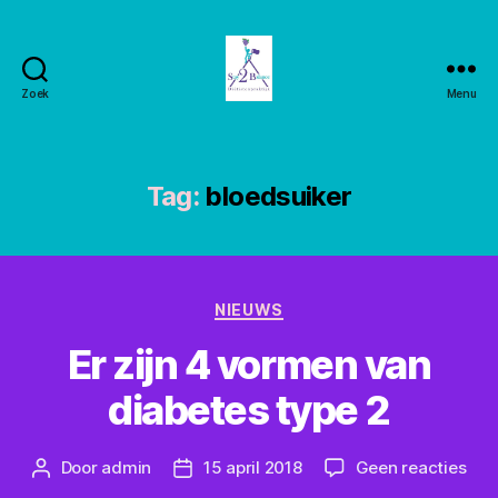
Zoek
Menu
Stay2balance
Tag:
bloedsuiker
Categorieën
NIEUWS
Er zijn 4 vormen van
diabetes type 2
op
Door
admin
15 april 2018
Geen reacties
Berichtauteur
Berichtdatum
Er