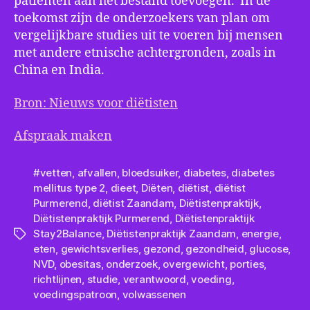
patiënten aan het bestand toevoegen. In de
toekomst zijn de onderzoekers van plan om
vergelijkbare studies uit te voeren bij mensen
met andere etnische achtergronden, zoals in
China en India.
Bron: Nieuws voor diëtisten
Afspraak maken
#vetten
,
afvallen
,
bloedsuiker
,
diabetes
,
diabetes
mellitus type 2
,
dieet
,
Diëten
,
diëtist
,
diëtist
Purmerend
,
diëtist Zaandam
,
Diëtistenpraktijk
,
Diëtistenpraktijk Purmerend
,
Diëtistenpraktijk
Stay2Balance
,
Diëtistenpraktijk Zaandam
,
energie
,
Tags
eten
,
gewichtsverlies
,
gezond
,
gezondheid
,
glucose
,
NVD
,
obesitas
,
onderzoek
,
overgewicht
,
porties
,
richtlijnen
,
studie
,
verantwoord
,
voeding
,
voedingspatroon
,
volwassenen