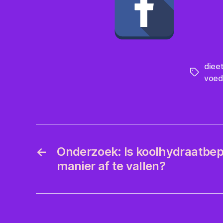
diee
Tags
voed
←
Onderzoek: Is koolhydraatbep
manier af te vallen?