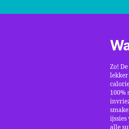
Wa
Zo! De
lekker 
calori
100% s
invrie
smaken
ijssie
alle s