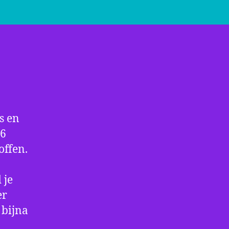
kervrij!!
s en
 6
offen.
 je
er
 bijna