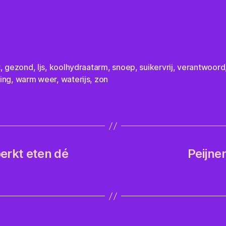
t
,
gezond
,
Ijs
,
koolhydraatarm
,
snoep
,
suikervrij
,
verantwoord
ing
,
warm weer
,
waterijs
,
zon
erkt eten dé
Peijne