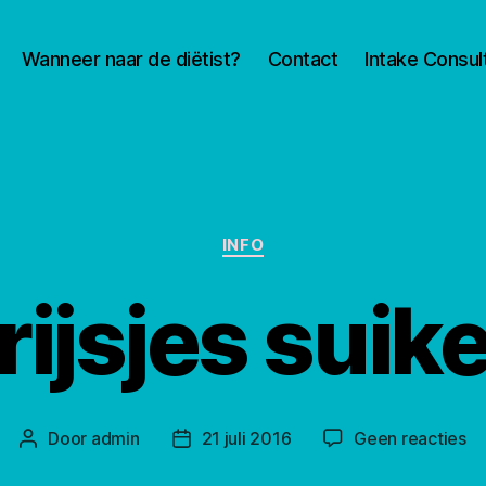
Wanneer naar de diëtist?
Contact
Intake Consul
Categorieën
INFO
ijsjes suiker
o
Door
admin
21 juli 2016
Geen reacties
Berichtauteur
Berichtdatum
Wa