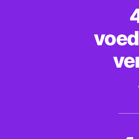
voed
ve