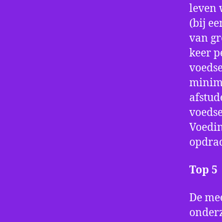
leven 
(bij e
van gr
keer p
voedse
minima
afstu
voedse
Voedin
opdrac
Top 5
De mee
onderz