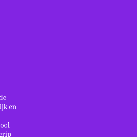
 de
ijk en
hool
grip