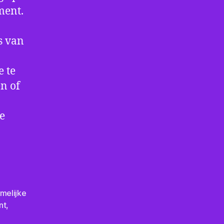
ment.
s van
e te
n of
e
amelijke
nt
,