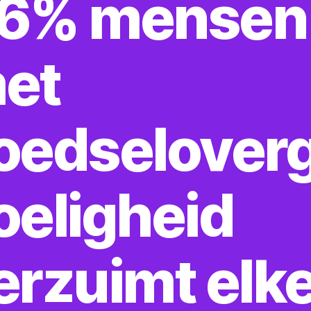
6% mensen
et
oedselover
oeligheid
erzuimt elk