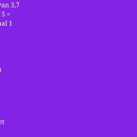
van 3,7
 5 =
aal 1
n
et