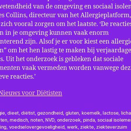
etendheid van de omgeving en sociaal isole
s Collins, directeur van het Allergieplatform,
zich vooral zorgen om het laatste. ‘De reactie
n in je omgeving kunnen vaak enorm
terend zijn. Alsof je er voor kiest een allergi
” om het hen lastig te maken bij verjaardage
es. Uit het onderzoek is gebleken dat sociale
menten vaak vermeden worden vanwege dez
ve reacties.’
Nieuws voor Diëtisten
gie
,
dieet
,
diëtist
,
gezondheid
,
gluten
,
koemelk
,
lactose
,
lich
hten
,
medisch
,
noten
,
NVD
,
onderzoek
,
pinda
,
sociaal isoleme
ing
,
voedselovergevoeligheid
,
werk
,
ziekte
,
ziekteverzuim