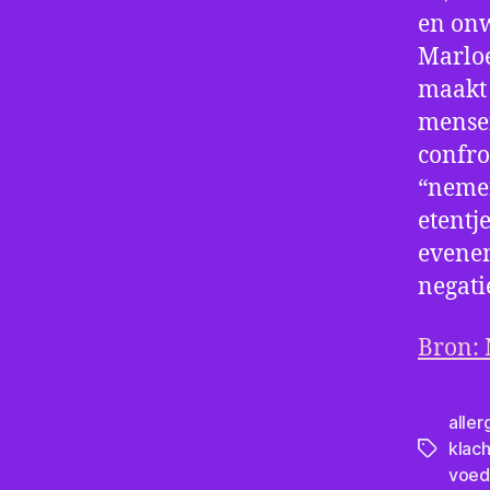
en onw
Marloe
maakt 
mense
confron
“nemen
etentj
evene
negatie
Bron: 
aller
klac
Tags
voed