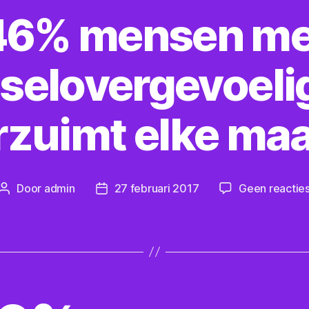
46% mensen me
selovergevoeli
rzuimt elke ma
Door
admin
27 februari 2017
Geen reactie
Berichtauteur
Berichtdatum