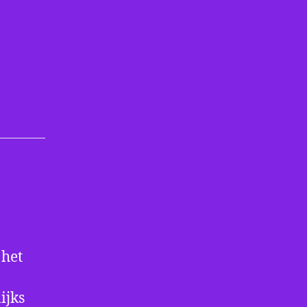
 het
ijks