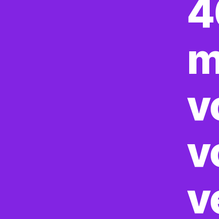
4
m
v
v
v