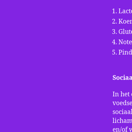
Lact
Koe
Glut
Not
Pin
Sociaa
In het
voedse
sociaa
licham
en/of 