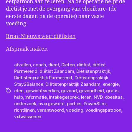
eetpatroon aan te leren. Na de operatie helpt de
diëtist je met de overgang van vloeibare- (de
eerste dagen na de operatie) naar vaste
voeding.
Bron: Nieuws voor diëtisten
Afspraak maken
afvallen
,
coach
,
dieet
,
Diëten
,
diëtist
,
diëtist
Purmerend
,
diëtist Zaandam
,
Diëtistenpraktijk
,
Diëtistenpraktijk Purmerend
,
Diëtistenpraktijk
Stay2Balance
,
Diëtistenpraktijk Zaandam
,
energie
,
eten
,
gewichtsverlies
,
gezond
,
gezondheid
,
gratis
,
Tags
hulp
,
informatie
,
intakegesprek
,
leren
,
NVD
,
obesitas
,
onderzoek
,
overgewicht
,
porties
,
PowerSlim
,
richtlijnen
,
verantwoord
,
voeding
,
voedingspatroon
,
volwassenen