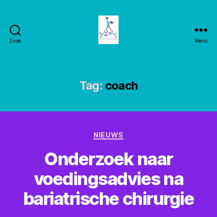
Zoek
Menu
Stay2balance
Tag:
coach
Categorieën
NIEUWS
Onderzoek naar
voedingsadvies na
bariatrische chirurgie