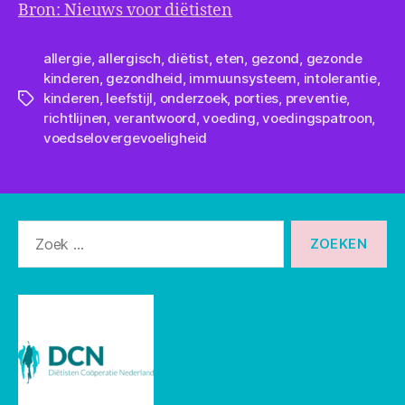
Bron: Nieuws voor diëtisten
allergie
,
allergisch
,
diëtist
,
eten
,
gezond
,
gezonde
kinderen
,
gezondheid
,
immuunsysteem
,
intolerantie
,
kinderen
,
leefstijl
,
onderzoek
,
porties
,
preventie
,
Tags
richtlijnen
,
verantwoord
,
voeding
,
voedingspatroon
,
voedselovergevoeligheid
Zoeken
naar: