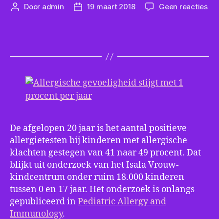
op
Door
admin
19 maart 2018
Geen reacties
Berichtauteur
Berichtdatum
All
gev
sti
me
1
pro
per
jaa
De afgelopen 20 jaar is het aantal positieve
allergietesten bij kinderen met allergische
klachten gestegen van 41 naar 49 procent. Dat
blijkt uit onderzoek van het Isala Vrouw-
kindcentrum onder ruim 18.000 kinderen
tussen 0 en 17 jaar. Het onderzoek is onlangs
gepubliceerd in
Pediatric Allergy and
Immunology
.