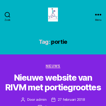
Zoek
Menu
Stay2balance
Tag:
portie
Categorieën
NIEUWS
Nieuwe website van
RIVM met portiegroottes
Door
admin
27 februari 2018
Berichtauteur
Berichtdatum