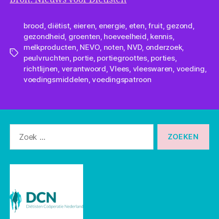
brood
,
diëtist
,
eieren
,
energie
,
eten
,
fruit
,
gezond
,
gezondheid
,
groenten
,
hoeveelheid
,
kennis
,
melkproducten
,
NEVO
,
noten
,
NVD
,
onderzoek
,
Tags
peulvruchten
,
portie
,
portiegroottes
,
porties
,
richtlijnen
,
verantwoord
,
Vlees
,
vleeswaren
,
voeding
,
voedingsmiddelen
,
voedingspatroon
Zoeken
naar: