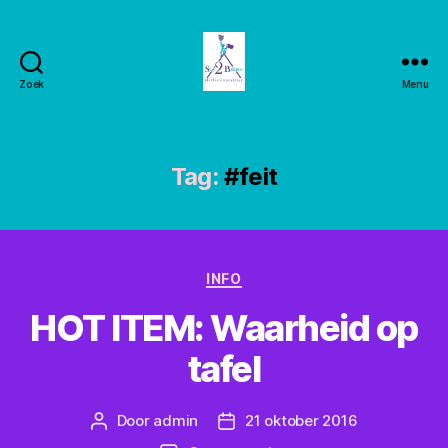
Zoek
Menu
Stay2balance
Tag:
#feit
Categorieën
INFO
HOT ITEM: Waarheid op
tafel
Door
admin
21 oktober 2016
Berichtauteur
Berichtdatum