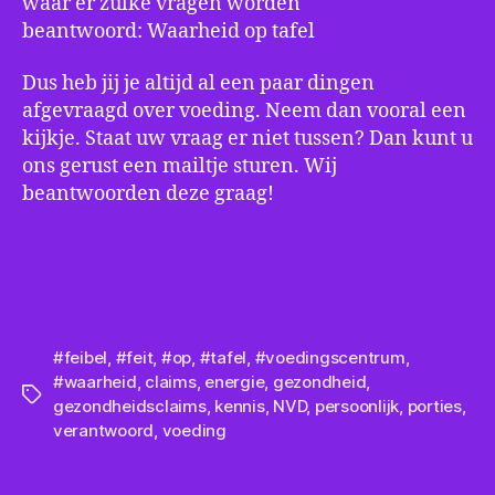
waar er zulke vragen worden
beantwoord: Waarheid op tafel
Dus heb jij je altijd al een paar dingen
afgevraagd over voeding. Neem dan vooral een
kijkje. Staat uw vraag er niet tussen? Dan kunt u
ons gerust een mailtje sturen. Wij
beantwoorden deze graag!
#feibel
,
#feit
,
#op
,
#tafel
,
#voedingscentrum
,
#waarheid
,
claims
,
energie
,
gezondheid
,
Tags
gezondheidsclaims
,
kennis
,
NVD
,
persoonlijk
,
porties
,
verantwoord
,
voeding