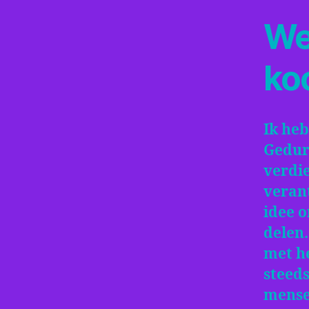
We
ko
Ik heb
Gedur
verdi
veran
idee 
delen.
met h
steed
mensen