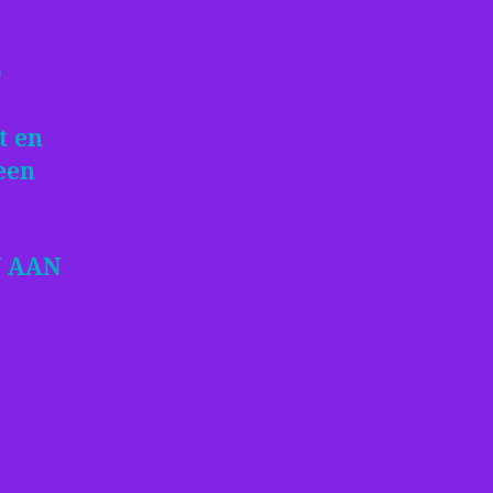
p
t en
een
N AAN