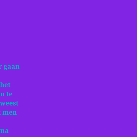
r gaan
 het
n te
eweest
t men
ema