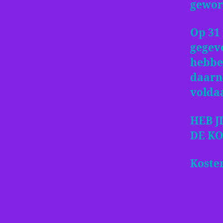
gewor
Op 31
gegev
hebbe
daarn
voldaa
HEB J
DE K
Kosten