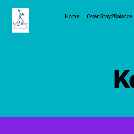
Home
Over Stay2Balance
Stay2balance
K