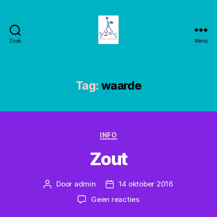
Zoek
Menu
Stay2balance
Tag:
waarde
Categorieën
INFO
Zout
Door
admin
14 oktober 2016
Berichtauteur
Berichtdatum
op
Geen reacties
Zout