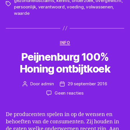
gezondheidsclaims
,
kennis
,
onderzoek
,
overgewicht
,
Tags
persoonlijk
,
verantwoord
,
voeding
,
volwassenen
,
waarde
Categorieën
INFO
Peijnenburg 100%
Honing ontbijtkoek
Door
admin
29 september 2016
Berichtauteur
Berichtdatum
op
Geen reacties
Peijnenburg
100%
Honing
De producenten spelen in op de wensen en
ontbijtkoek
behoeften van de consumenten. Zij houden in
de gaten welke onderwerpen recent zijn. Aan