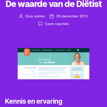
De waarde van de Diëtist
Door
admin
29 december 2015
Berichtauteur
Berichtdatum
op
Geen reacties
De
waarde
van
de
Diëtist
Kennis en ervaring