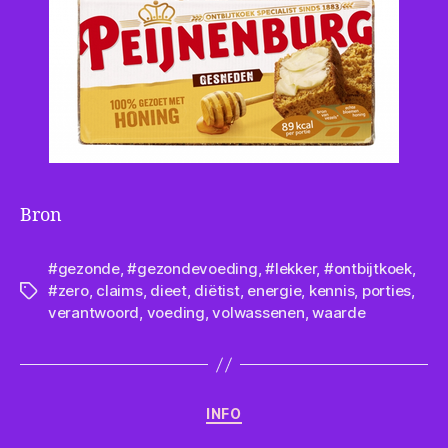
Bron
#gezonde
,
#gezondevoeding
,
#lekker
,
#ontbijtkoek
,
#zero
,
claims
,
dieet
,
diëtist
,
energie
,
kennis
,
porties
,
Tags
verantwoord
,
voeding
,
volwassenen
,
waarde
Categorieën
INFO