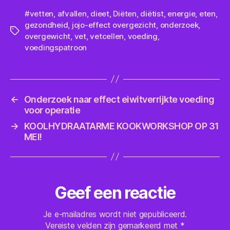
#vetten
,
afvallen
,
dieet
,
Diëten
,
diëtist
,
energie
,
eten
,
gezondheid
,
jojo-effect overgezicht
,
onderzoek
,
Tags
overgewicht
,
vet
,
vetcellen
,
voeding
,
voedingspatroon
←
Onderzoek naar effect eiwitverrijkte voeding
voor operatie
→
KOOLHYDRAATARME KOOKWORKSHOP OP 31
MEI!
Geef een reactie
Je e-mailadres wordt niet gepubliceerd.
Vereiste velden zijn gemarkeerd met
*