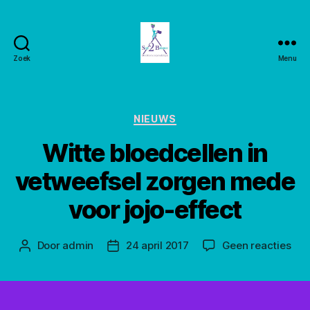
Zoek
Menu
Stay2balance
Categorieën
NIEUWS
Witte bloedcellen in
vetweefsel zorgen mede
voor jojo-effect
op
Door
admin
24 april 2017
Geen reacties
Berichtauteur
Berichtdatum
Wit
blo
in
vet