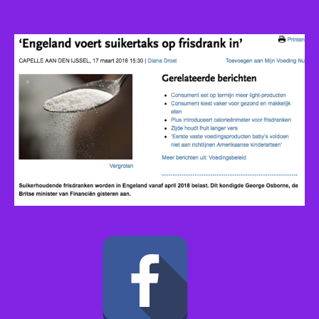
Enge
suik
op
fris
in