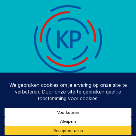
© 2026
Stay2balance
Omhoog
↑