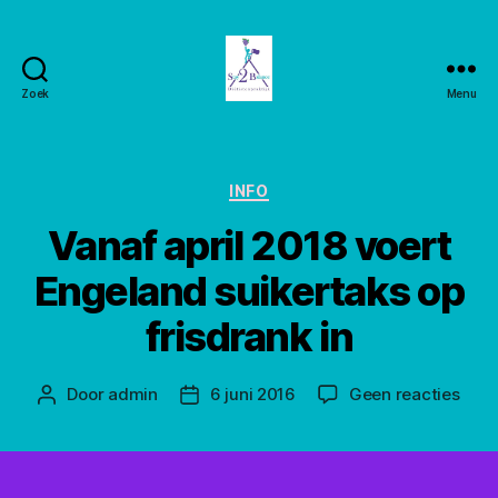
Zoek
Menu
Stay2balance
Categorieën
INFO
Vanaf april 2018 voert
Engeland suikertaks op
frisdrank in
op
Door
admin
6 juni 2016
Geen reacties
Berichtauteur
Berichtdatum
Vana
april
2018
voer