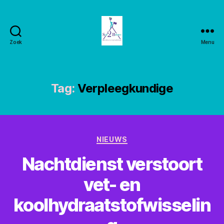
Zoek
Menu
Stay2balance
Tag:
Verpleegkundige
Categorieën
NIEUWS
Nachtdienst verstoort
vet- en
koolhydraatstofwisselin