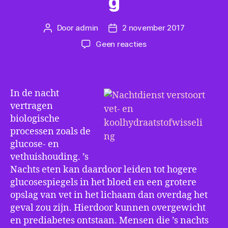
g
Door
admin
2 november 2017
Berichtauteur
Berichtdatum
op
Geen reacties
Nachtdienst
verstoort
vet-
en
In de nacht
koolhydraatstofwissel
vertragen
biologische
processen zoals de
glucose- en
vethuishouding. ’s
Nachts eten kan daardoor leiden tot hogere
glucosespiegels in het bloed en een grotere
opslag van vet in het lichaam dan overdag het
geval zou zijn. Hierdoor kunnen overgewicht
en prediabetes ontstaan. Mensen die ’s nachts