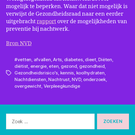
mogelijk te beperken. Waar dat niet mogelijk is
verwijst de Gezondheidsraad naar een eerder
uitgebracht
rapport
over de mogelijkheden van
preventie bij nachtwerk.
Bron NVD
#vetten
,
afvallen
,
Arts
,
diabetes
,
dieet
,
Diëten
,
diëtist
,
energie
,
eten
,
gezond
,
gezondheid
,
Gezondheidsrisico's
,
kennis
,
koolhydraten
,
Tags
Nachtdiensten
,
Nachtrust
,
NVD
,
onderzoek
,
overgewicht
,
Verpleegkundige
Zoeken
naar: