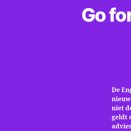
Go fo
De En
nieuw
niet d
geldt 
advie