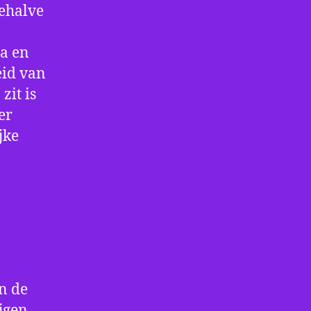
behalve
za en
eid van
zit is
er
jke
in de
jgen