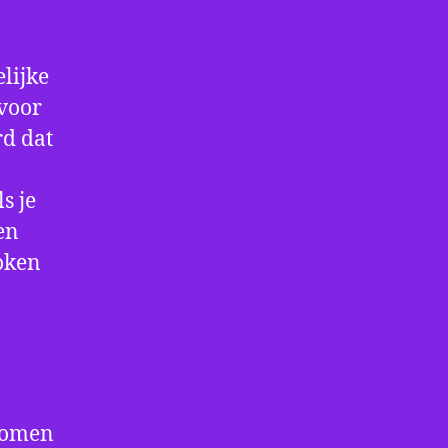
lijke
 voor
rd dat
s je
en
koken
rkomen