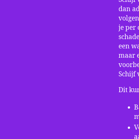
dan ad
volgen
je per
schade
een wa
maar e
voorbe
Schijf
Dit ku
B
m
V
a