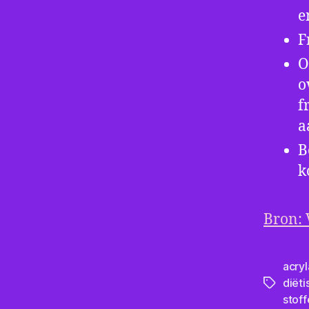
e
F
O
o
f
a
B
k
Bron:
acry
diëti
Tags
stoff