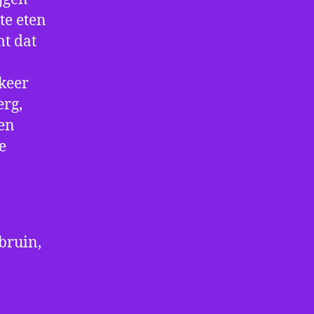
te eten
mt dat
 keer
erg,
een
e
bruin,