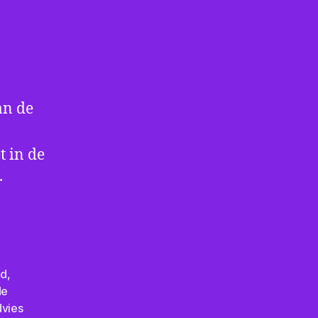
an de
 in de
.
od
,
de
vies