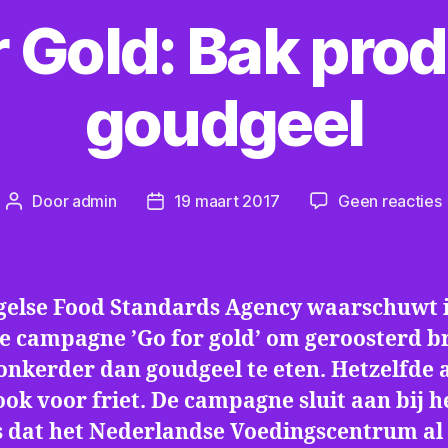
r Gold: Bak pro
goudgeel
Door
admin
19 maart 2017
Geen reacties
Berichtauteur
Berichtdatum
f
gelse Food Standards Agency waarschuwt 
e campagne ’Go for gold’ om geroosterd b
onkerder dan goudgeel te eten. Hetzelfde 
ook voor friet. De campagne sluit aan bij h
s dat het Nederlandse Voedingscentrum al