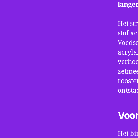
langer
Het st
stof a
Voedse
acryla
verhoo
zetmee
rooster
ontsta
Voo
Het bi