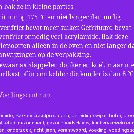
n bak ze in kleine porties.
rituur op 175 °C en niet langer dan nodig.
venfriet bevat meer suiker. Gefrituurd bevat
venfriet onnodig veel acrylamide. Bak deze
rietsoorten alleen in de oven en niet langer d
anwijzingen op de verpakking.
ewaar aardappelen donker en koel, maar niet
oelkast of in een kelder die kouder is dan 8 °C
 Voedingscentrum
lamide
,
Bak- en braadproducten
,
bereidingswijze
,
boter
,
bro
st
,
eten
,
gezondheid
,
gezondheidsclaims
,
kankerverwekken
en
,
onderzoek
,
richtlijnen
,
verantwoord
,
voeding
,
voedingsad