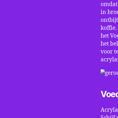
omdat 
in bro
ontbij
koffie
het Vo
het be
voor t
acryla
Voe
Acryla
Schijf