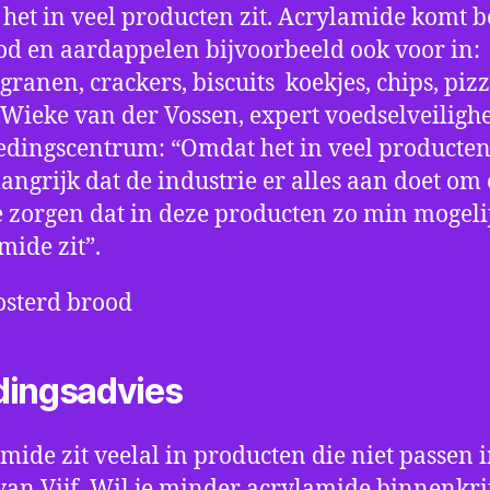
het in veel producten zit. Acrylamide komt 
od en aardappelen bijvoorbeeld ook voor in:
tgranen, crackers, biscuits koekjes, chips, piz
. Wieke van der Vossen, expert voedselveiligh
edingscentrum: “Omdat het in veel producten 
langrijk dat de industrie er alles aan doet om 
e zorgen dat in deze producten zo min mogeli
mide zit”.
dingsadvies
mide zit veelal in producten die niet passen 
 van Vijf. Wil je minder acrylamide binnenkri