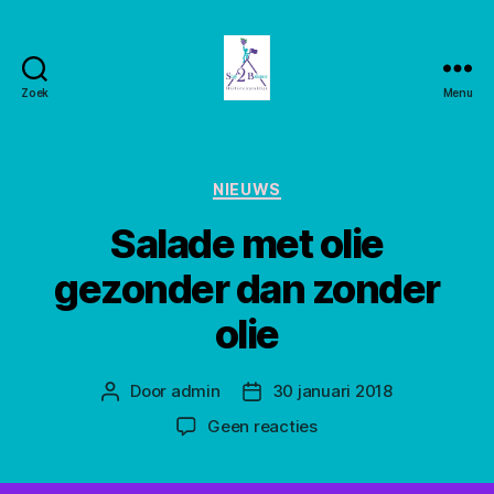
Zoek
Menu
Stay2balance
Categorieën
NIEUWS
Salade met olie
gezonder dan zonder
olie
Door
admin
30 januari 2018
Berichtauteur
Berichtdatum
op
Geen reacties
Salade
met