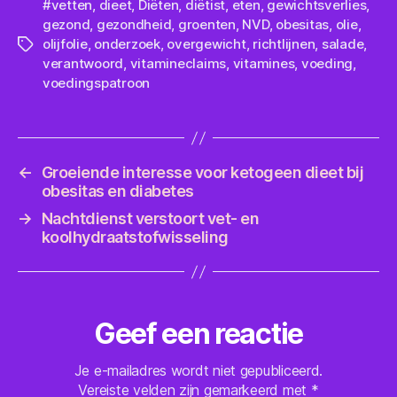
#vetten
,
dieet
,
Diëten
,
diëtist
,
eten
,
gewichtsverlies
,
gezond
,
gezondheid
,
groenten
,
NVD
,
obesitas
,
olie
,
olijfolie
,
onderzoek
,
overgewicht
,
richtlijnen
,
salade
,
Tags
verantwoord
,
vitamineclaims
,
vitamines
,
voeding
,
voedingspatroon
←
Groeiende interesse voor ketogeen dieet bij
obesitas en diabetes
→
Nachtdienst verstoort vet- en
koolhydraatstofwisseling
Geef een reactie
Je e-mailadres wordt niet gepubliceerd.
Vereiste velden zijn gemarkeerd met
*