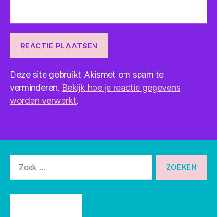
Deze site gebruikt Akismet om spam te
verminderen.
Bekijk hoe je reactie gegevens
worden verwerkt
.
Zoeken
naar: