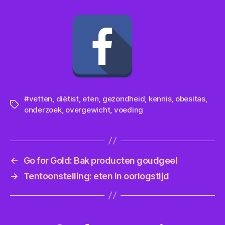
#vetten
,
diëtist
,
eten
,
gezondheid
,
kennis
,
obesitas
,
Tags
onderzoek
,
overgewicht
,
voeding
←
Go for Gold: Bak producten goudgeel
→
Tentoonstelling: eten in oorlogstijd