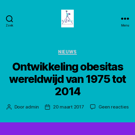
Zoek
Menu
Stay2balance
Categorieën
NIEUWS
Ontwikkeling obesitas
wereldwijd van 1975 tot
2014
op
Door
admin
20 maart 2017
Geen reacties
Berichtauteur
Berichtdatum
On
obe
we
va