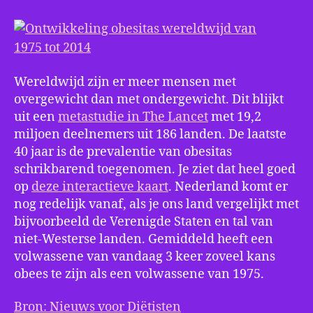
19
tot
20
Wereldwijd zijn er meer mensen met
overgewicht dan met ondergewicht. Dit blijkt
uit een
metastudie in The Lancet
met 19,2
miljoen deelnemers uit 186 landen. De laatste
40 jaar is de prevalentie van obesitas
schrikbarend toegenomen. Je ziet dat heel goed
op
deze interactieve kaart
. Nederland komt er
nog redelijk vanaf, als je ons land vergelijkt met
bijvoorbeeld de Verenigde Staten en tal van
niet-Westerse landen. Gemiddeld heeft een
volwassene van vandaag 3 keer zoveel kans
obees te zijn als een volwassene van 1975.
Bron: Nieuws voor Diëtisten